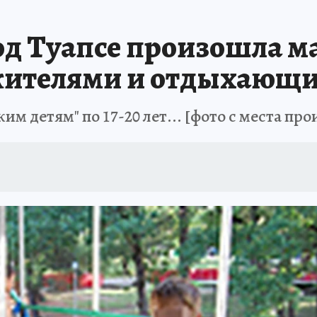
ЗАПОВЕДНАЯ РОССИЯ
ПРОИСШЕСТВИЯ
АФИША
АГРОФОРУМ
од Туапсе произошла м
ителями и отдыхающи
 детям" по 17-20 лет... [фото с места пр