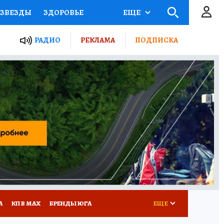
ЗВЕЗДЫ
ЗДОРОВЬЕ
ЕЩЕ
ТЫ РОССИИ
РАДИО
РЕКЛАМА
ПОДПИСКА
КРЕТЫ
ПУТЕВОДИТЕЛЬ
 ЖЕЛЕЗА
ТУРИЗМ
Д ПОТРЕБИТЕЛЯ
РЕКЛАМА
А
КП В МАХ
БРЕНДЫ ЮГА
ЕЩЕ