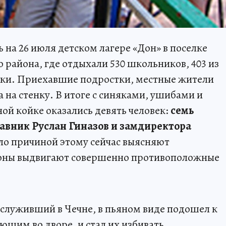
 на 26 июля детском лагере «Дон» в поселке
района, где отдыхали 530 школьников, 403 из
ики. Приехавшие подростки, местные жители
 на стенку. В итоге с синяками, ушибами и
ой койке оказались девять человек:
семь
тавник Руслан Гиназов и замдиректора
ало причиной этому сейчас выясняют
роны выдвигают совершенно противоположные
 служивший в Чечне, в пьяном виде подошел к
щим во дворе, и стал их избивать,