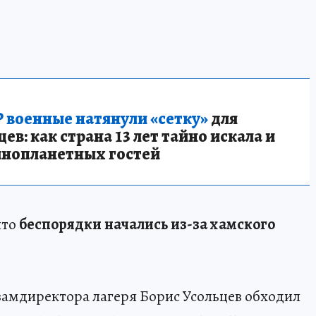
 военные натянули «сетку»
для
в: как страна 13 лет тайно искала и
инопланетных гостей
что
беспорядки начались из-за хамского
0 замдиректора лагеря Борис Усольцев обходил