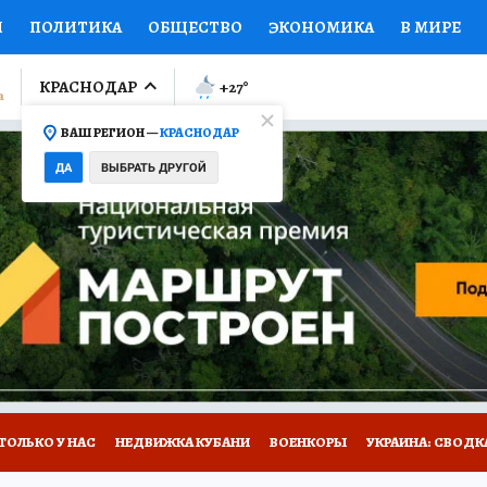
И
ПОЛИТИКА
ОБЩЕСТВО
ЭКОНОМИКА
В МИРЕ
ЛУМНИСТЫ
ПРОИСШЕСТВИЯ
НАЦИОНАЛЬНЫЕ ПРОЕК
КРАСНОДАР
+27
°
ВАШ РЕГИОН —
КРАСНОДАР
Ы
ОТКРЫВАЕМ МИР
Я ЗНАЮ
СЕМЬЯ
ЖЕНСКИЕ СЕ
ДА
ВЫБРАТЬ ДРУГОЙ
ПРОМОКОДЫ
СЕРИАЛЫ
СПЕЦПРОЕКТЫ
ДЕФИЦИТ
ВИЗОР
КОЛЛЕКЦИИ
КОНКУРСЫ
РАБОТА У НАС
ГИ
А САЙТЕ
ТОЛЬКО У НАС
НЕДВИЖКА КУБАНИ
ВОЕНКОРЫ
УКРАИНА: СВОДК