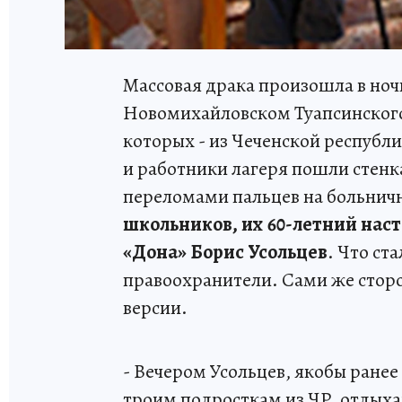
Массовая драка произошла в ночь
Новомихайловском Туапсинского 
которых - из Чеченской республ
и работники лагеря пошли стенка
переломами пальцев на больничн
школьников, их 60-летний нас
«Дона» Борис Усольцев
. Что ст
правоохранители. Сами же сто
версии.
- Вечером Усольцев, якобы ранее
троим подросткам из ЧР, отдыхаю