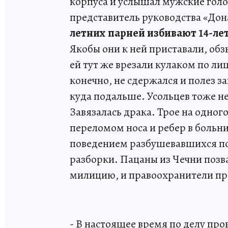
корпуса и услышал мужские голос
представитель руководства «Дона
летних парней избивают 14-ле
Якобы они к ней приставали, обз
ей тут же врезали кулаком по ли
конечно, не сдержался и полез з
куда подальше. Усольцев тоже не
Завязалась драка. Трое на одного
переломом носа и ребер в больн
поведением разбушевавшихся под
разборки. Пацаны из Чечни позва
милицию, и правоохранители пр
- В настоящее время по делу про