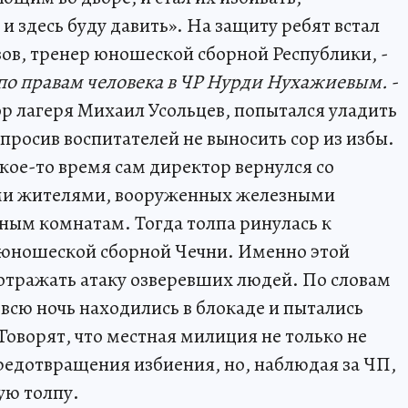
 и здесь буду давить». На защиту ребят встал
зов, тренер юношеской сборной Республики, -
о правам человека в ЧР Нурди Нухажиевым.
-
р лагеря Михаил Усольцев, попытался уладить
просив воспитателей не выносить сор из избы.
акое-то время сам директор вернулся со
ыми жителями, вооруженных железными
зным комнатам. Тогда толпа ринулась к
з юношеской сборной Чечни. Именно этой
отражать атаку озверевших людей. По словам
всю ночь находились в блокаде и пытались
Говорят, что местная милиция не только не
едотвращения избиения, но, наблюдая за ЧП,
ую толпу.