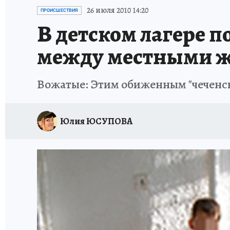
ОТДЫХ В РОССИИ
ЗДОРОВЬЕ КУБАНИ
26 июля 2010 14:20
ПРОИСШЕСТВИЯ
В детском лагере п
между местными ж
Вожатые: Этим обиженным "чеченским
Юлия ЮСУПОВА