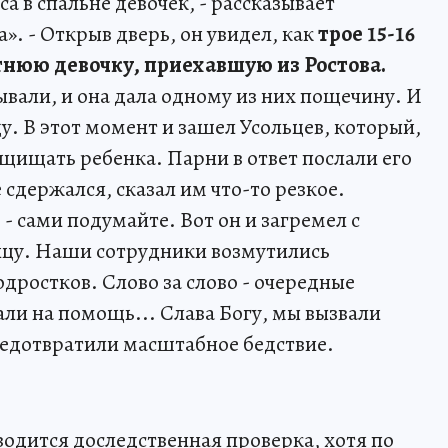
а в спальне девочек, - рассказывает
». - Открыв дверь, он увидел, как
трое 15-16
тнюю девочку, приехавшую из Ростова.
ывали, и она дала одному из них пощечину. И
цу. В этот момент и зашел Усольцев, который,
ащищать ребенка. Парни в ответ послали его
 сдержался, сказал им что-то резкое.
 - сами подумайте. Вот он и загремел с
ицу. Наши сотрудники возмутились
ростков. Слово за слово - очередные
ли на помощь... Слава Богу, мы вызвали
едотвратили масштабное бедствие.
водится доследственная проверка, хотя по