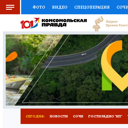
ФОТО
ВИДЕО
СПЕЦОПЕРАЦИЯ
СОЧ
СОЦПОДДЕРЖКА
НАУКА
СПОРТ
КО
ВЫБОР ЭКСПЕРТОВ
ДОКТОР
ФИНАНС
КНИЖНАЯ ПОЛКА
ПРОГНОЗЫ НА СПОРТ
ПРЕСС-ЦЕНТР
НЕДВИЖИМОСТЬ
ТЕЛЕ
ВСЕ О КП
РАДИО КП
ТЕСТЫ
НОВОЕ Н
СЕГОДНЯ:
НОВОСТИ
СОЧИ
ГОСТИ РАДИО "КП"