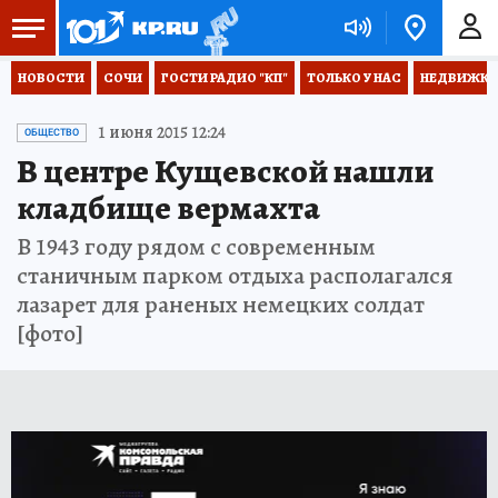
НОВОСТИ
СОЧИ
ГОСТИ РАДИО "КП"
ТОЛЬКО У НАС
НЕДВИЖКА
1 июня 2015 12:24
ОБЩЕСТВО
В центре Кущевской нашли
кладбище вермахта
В 1943 году рядом с современным
станичным парком отдыха располагался
лазарет для раненых немецких солдат
[фото]