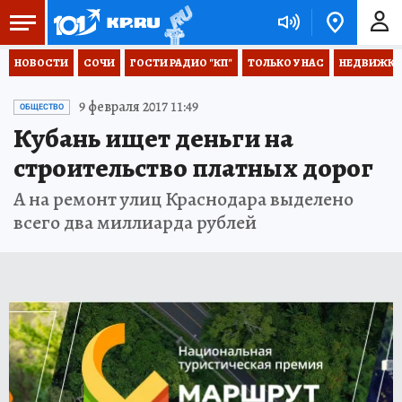
НОВОСТИ
СОЧИ
ГОСТИ РАДИО "КП"
ТОЛЬКО У НАС
НЕДВИЖКА
9 февраля 2017 11:49
ОБЩЕСТВО
Кубань ищет деньги на
строительство платных дорог
А на ремонт улиц Краснодара выделено
всего два миллиарда рублей