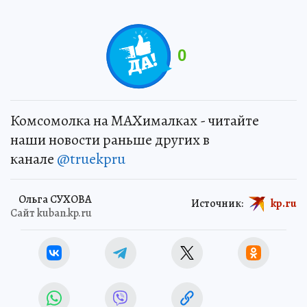
0
Комсомолка на MAXималках - читайте
наши новости раньше других в
канале
@truekpru
Ольга СУХОВА
Источник:
kp.ru
Сайт kuban.kp.ru