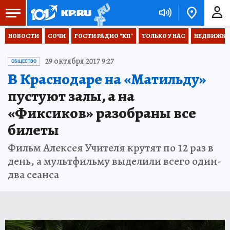
НОВОСТИ
СОЧИ
ГОСТИ РАДИО "КП"
ТОЛЬКО У НАС
НЕДВИЖКА
29 октября 2017 9:27
ОБЩЕСТВО
В Краснодаре на «Матильду»
пустуют залы, а на
«Фиксиков» разобраны все
билеты
Фильм Алексея Учителя крутят по 12 раз в
день, а мультфильму выделили всего один-
два сеанса