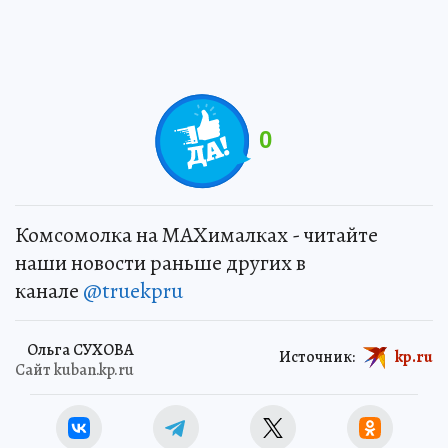
0
Комсомолка на MAXималках - читайте
наши новости раньше других в
канале
@truekpru
Ольга СУХОВА
Источник:
kp.ru
Сайт kuban.kp.ru