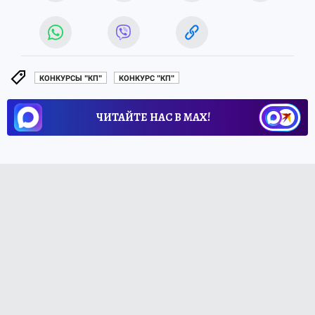
КОНКУРСЫ "КП"
КОНКУРС "КП"
ЧИТАЙТЕ НАС В МАХ!