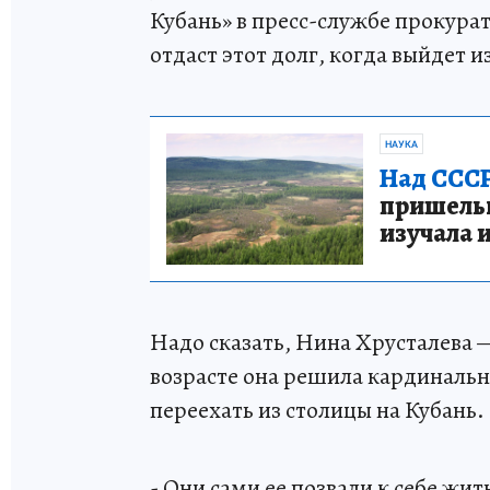
Кубань» в пресс-службе прокурат
отдаст этот долг, когда выйдет и
НАУКА
Над СССР
пришельце
изучала 
Надо сказать, Нина Хрусталева 
возрасте она решила кардинальн
переехать из столицы на Кубань.
- Они сами ее позвали к себе жить