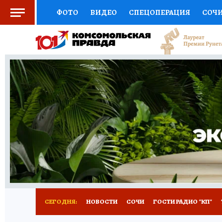
ФОТО
ВИДЕО
СПЕЦОПЕРАЦИЯ
СОЧ
СОЦПОДДЕРЖКА
НАУКА
СПОРТ
КО
ВЫБОР ЭКСПЕРТОВ
ДОКТОР
ФИНАНС
КНИЖНАЯ ПОЛКА
ПРОГНОЗЫ НА СПОРТ
ПРЕСС-ЦЕНТР
НЕДВИЖИМОСТЬ
ТЕЛЕ
ВСЕ О КП
РАДИО КП
ТЕСТЫ
НОВОЕ Н
СЕГОДНЯ:
НОВОСТИ
СОЧИ
ГОСТИ РАДИО "КП"