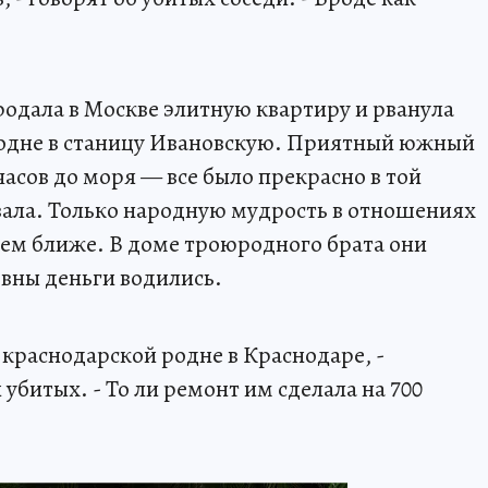
родала в Москве элитную квартиру и рванула
 родне в станицу Ивановскую. Приятный южный
часов до моря — все было прекрасно в той
вала. Только народную мудрость в отношениях
 тем ближе. В доме троюродного брата они
вны деньги водились.
й краснодарской родне в Краснодаре, -
 убитых. - То ли ремонт им сделала на 700