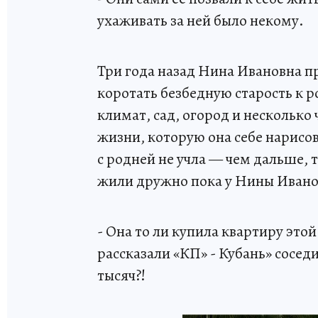
ухаживать за ней было некому.
Три года назад Нина Ивановна п
коротать безбедную старость к
климат, сад, огород и несколько 
жизни, которую она себе нарисо
с родней не учла — чем дальше,
жили дружно пока у Нины Ивано
- Она то ли купила квартиру это
рассказали «КП» - Кубань» соседи
тысяч?!