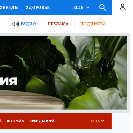
ЗВЕЗДЫ
ЗДОРОВЬЕ
ЕЩЕ
ТЫ РОССИИ
РАДИО
РЕКЛАМА
ПОДПИСКА
КРЕТЫ
ПУТЕВОДИТЕЛЬ
 ЖЕЛЕЗА
ТУРИЗМ
Д ПОТРЕБИТЕЛЯ
РЕКЛАМА
А
КП В МАХ
БРЕНДЫ ЮГА
ЕЩЕ