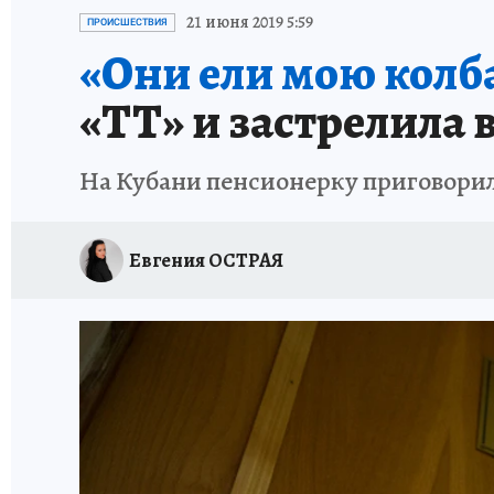
ОТДЫХ В РОССИИ
ЗДОРОВЬЕ КУБАНИ
21 июня 2019 5:59
ПРОИСШЕСТВИЯ
«Они ели мою колба
«ТТ» и застрелила 
На Кубани пенсионерку приговорил
Евгения ОСТРАЯ