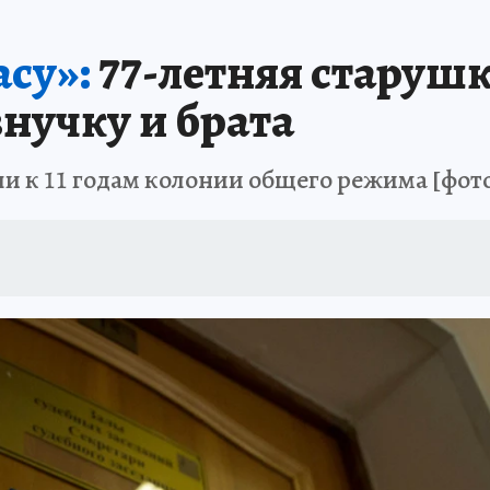
ЗАПОВЕДНАЯ РОССИЯ
ПРОИСШЕСТВИЯ
АФИША
АГРОФОРУМ
су»:
77-летняя старушк
внучку и брата
и к 11 годам колонии общего режима [фот