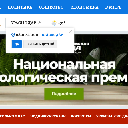
И
ПОЛИТИКА
ОБЩЕСТВО
ЭКОНОМИКА
В МИРЕ
ЛУМНИСТЫ
ПРОИСШЕСТВИЯ
НАЦИОНАЛЬНЫЕ ПРОЕК
КРАСНОДАР
+31
°
ВАШ РЕГИОН —
КРАСНОДАР
Ы
ОТКРЫВАЕМ МИР
Я ЗНАЮ
СЕМЬЯ
ЖЕНСКИЕ СЕ
ДА
ВЫБРАТЬ ДРУГОЙ
ПРОМОКОДЫ
СЕРИАЛЫ
СПЕЦПРОЕКТЫ
ДЕФИЦИТ
ВИЗОР
КОЛЛЕКЦИИ
КОНКУРСЫ
РАБОТА У НАС
ГИ
А САЙТЕ
ТОЛЬКО У НАС
НЕДВИЖКА КУБАНИ
ВОЕНКОРЫ
УКРАИНА: СВОДК