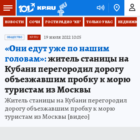
НОВОСТИ
СОЧИ
ГОСТИ РАДИО "КП"
ТОЛЬКО У НАС
НЕДВИЖКА
19 июля 2022 10:05
ОБЩЕСТВО
KP.RU
«Они едут уже по нашим
головам»:
житель станицы на
Кубани перегородил дорогу
объезжавшим пробку к морю
туристам из Москвы
Житель станицы на Кубани перегородил
дорогу объезжавшим пробку к морю
туристам из Москвы [видео]