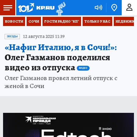
НОВОСТИ
СОЧИ
ГОСТИ РАДИО "КП"
ТОЛЬКО У НАС
НЕДВИЖКА
12 августа 2025 11:39
ЗВЕЗДЫ
«Нафиг Италию, я в Сочи!»:
Олег Газманов поделился
видео из отпуска
ВИДЕО
Олег Газманов провел летний отпуск с
женой в Сочи