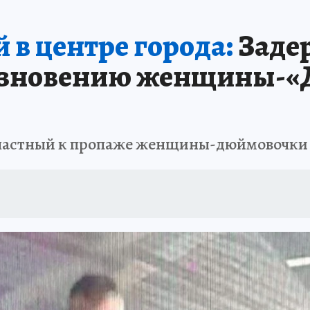
ЗАПОВЕДНАЯ РОССИЯ
ПРОИСШЕСТВИЯ
АФИША
АГРОФОРУМ
 в центре города:
Заде
езновению женщины-«
ичастный к пропаже женщины-дюймовочки