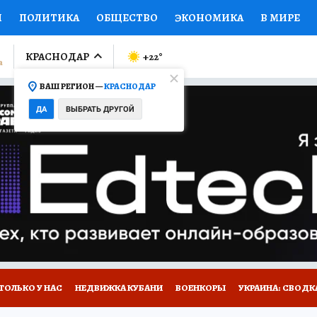
И
ПОЛИТИКА
ОБЩЕСТВО
ЭКОНОМИКА
В МИРЕ
ЛУМНИСТЫ
ПРОИСШЕСТВИЯ
НАЦИОНАЛЬНЫЕ ПРОЕК
КРАСНОДАР
+22
°
ВАШ РЕГИОН —
КРАСНОДАР
Ы
ОТКРЫВАЕМ МИР
Я ЗНАЮ
СЕМЬЯ
ЖЕНСКИЕ СЕ
ДА
ВЫБРАТЬ ДРУГОЙ
ПРОМОКОДЫ
СЕРИАЛЫ
СПЕЦПРОЕКТЫ
ДЕФИЦИТ
ВИЗОР
КОЛЛЕКЦИИ
КОНКУРСЫ
РАБОТА У НАС
ГИ
А САЙТЕ
ТОЛЬКО У НАС
НЕДВИЖКА КУБАНИ
ВОЕНКОРЫ
УКРАИНА: СВОДК