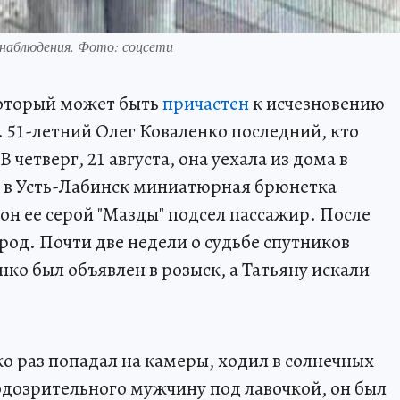
еонаблюдения. Фото: соцсети
оторый может быть
причастен
к исчезновению
 51-летний Олег Коваленко последний, кто
четверг, 21 августа, она уехала из дома в
е в Усть-Лабинск миниатюрная брюнетка
лон ее серой "Мазды" подсел пассажир. После
ород. Почти две недели о судьбе спутников
нко был объявлен в розыск, а Татьяну искали
о раз попадал на камеры, ходил в солнечных
подозрительного мужчину под лавочкой, он был