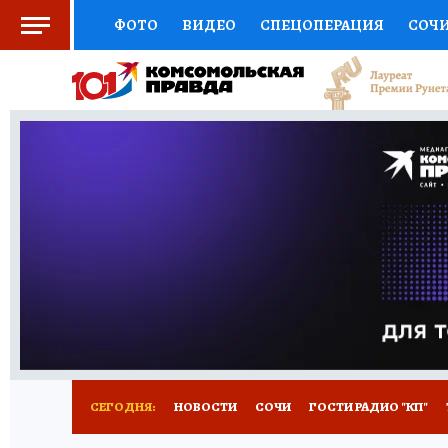
ФОТО
ВИДЕО
СПЕЦОПЕРАЦИЯ
СОЧ
СОЦПОДДЕРЖКА
НАУКА
СПОРТ
КО
ВЫБОР ЭКСПЕРТОВ
ДОКТОР
ФИНАНС
КНИЖНАЯ ПОЛКА
ПРОГНОЗЫ НА СПОРТ
ПРЕСС-ЦЕНТР
НЕДВИЖИМОСТЬ
ТЕЛЕ
ВСЕ О КП
РАДИО КП
ТЕСТЫ
НОВОЕ Н
СЕГОДНЯ:
НОВОСТИ
СОЧИ
ГОСТИ РАДИО "КП"