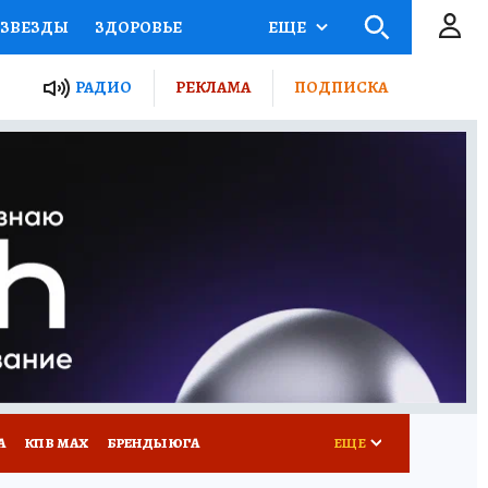
ЗВЕЗДЫ
ЗДОРОВЬЕ
ЕЩЕ
ТЫ РОССИИ
РАДИО
РЕКЛАМА
ПОДПИСКА
КРЕТЫ
ПУТЕВОДИТЕЛЬ
 ЖЕЛЕЗА
ТУРИЗМ
Д ПОТРЕБИТЕЛЯ
РЕКЛАМА
А
КП В МАХ
БРЕНДЫ ЮГА
ЕЩЕ