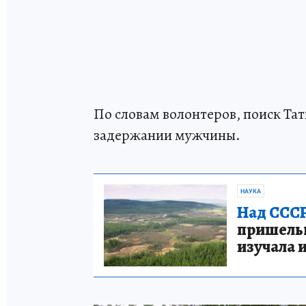
По словам волонтеров, поиск Та
задержании мужчины.
НАУКА
Над СССР
пришельце
изучала 