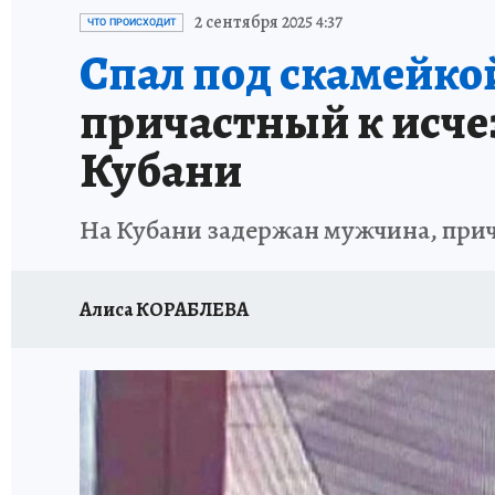
ОТДЫХ В РОССИИ
ЗДОРОВЬЕ КУБАНИ
2 сентября 2025 4:37
ЧТО ПРОИСХОДИТ
Спал под скамейкой
причастный к исч
Кубани
На Кубани задержан мужчина, пр
Алиса КОРАБЛЕВА