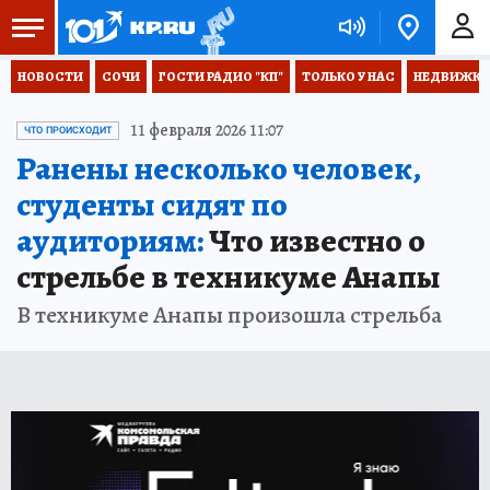
НОВОСТИ
СОЧИ
ГОСТИ РАДИО "КП"
ТОЛЬКО У НАС
НЕДВИЖКА
11 февраля 2026 11:07
ЧТО ПРОИСХОДИТ
Ранены несколько человек,
студенты сидят по
аудиториям:
Что известно о
стрельбе в техникуме Анапы
В техникуме Анапы произошла стрельба