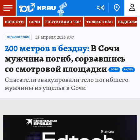
НОВОСТИ
СОЧИ
ГОСТИ РАДИО "КП"
ТОЛЬКО У НАС
НЕДВИЖКА
13 апреля 2026 8:47
ПРОИСШЕСТВИЯ
200 метров в бездну:
В Сочи
мужчина погиб, сорвавшись
со смотровой площадки
ФОТО
ВИДЕО
Спасатели эвакуировали тело погибшего
мужчины из ущелья в Сочи