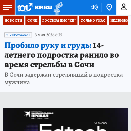
НОВОСТИ
СОЧИ
ГОСТИ РАДИО "КП"
ТОЛЬКО У НАС
НЕДВИЖКА
3 мая 2026 6:15
ЧТО ПРОИСХОДИТ
Пробило руку и грудь:
14-
летнего подростка ранило во
время стрельбы в Сочи
В Сочи задержан стрелявший в подростка
мужчина