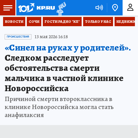
НОВОСТИ
СОЧИ
ГОСТИ РАДИО "КП"
ТОЛЬКО У НАС
НЕДВИЖКА
13 мая 2026 16:18
ПРОИСШЕСТВИЯ
«Синел на руках у родителей».
Следком расследует
обстоятельства смерти
мальчика в частной клинике
Новороссийска
Причиной смерти второклассника в
клинике Новороссийска могла стать
анафилаксия