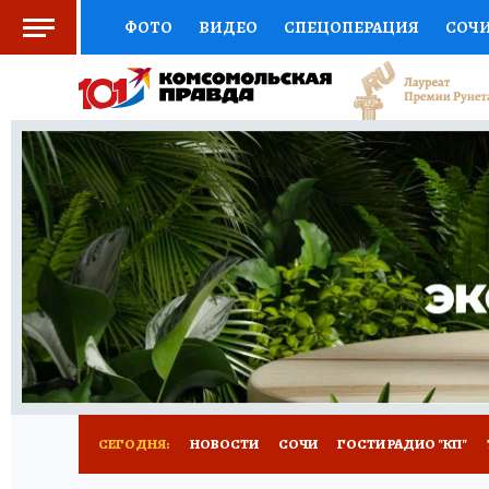
ФОТО
ВИДЕО
СПЕЦОПЕРАЦИЯ
СОЧ
СОЦПОДДЕРЖКА
НАУКА
СПОРТ
КО
ВЫБОР ЭКСПЕРТОВ
ДОКТОР
ФИНАНС
КНИЖНАЯ ПОЛКА
ПРОГНОЗЫ НА СПОРТ
ПРЕСС-ЦЕНТР
НЕДВИЖИМОСТЬ
ТЕЛЕ
ВСЕ О КП
РАДИО КП
ТЕСТЫ
НОВОЕ Н
СЕГОДНЯ:
НОВОСТИ
СОЧИ
ГОСТИ РАДИО "КП"