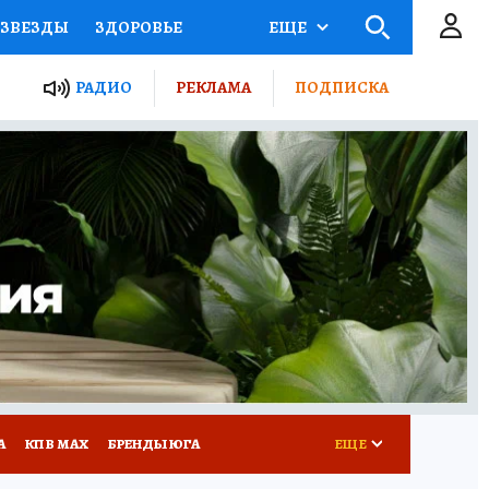
ЗВЕЗДЫ
ЗДОРОВЬЕ
ЕЩЕ
ТЫ РОССИИ
РАДИО
РЕКЛАМА
ПОДПИСКА
КРЕТЫ
ПУТЕВОДИТЕЛЬ
 ЖЕЛЕЗА
ТУРИЗМ
Д ПОТРЕБИТЕЛЯ
РЕКЛАМА
А
КП В МАХ
БРЕНДЫ ЮГА
ЕЩЕ