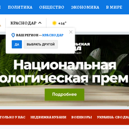
И
ПОЛИТИКА
ОБЩЕСТВО
ЭКОНОМИКА
В МИРЕ
ЛУМНИСТЫ
ПРОИСШЕСТВИЯ
НАЦИОНАЛЬНЫЕ ПРОЕК
КРАСНОДАР
+24
°
ВАШ РЕГИОН —
КРАСНОДАР
Ы
ОТКРЫВАЕМ МИР
Я ЗНАЮ
СЕМЬЯ
ЖЕНСКИЕ СЕ
ДА
ВЫБРАТЬ ДРУГОЙ
ПРОМОКОДЫ
СЕРИАЛЫ
СПЕЦПРОЕКТЫ
ДЕФИЦИТ
ВИЗОР
КОЛЛЕКЦИИ
КОНКУРСЫ
РАБОТА У НАС
ГИ
А САЙТЕ
ТОЛЬКО У НАС
НЕДВИЖКА КУБАНИ
ВОЕНКОРЫ
УКРАИНА: СВОДК