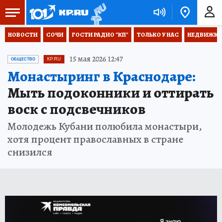
НОВОСТИ
СОЧИ
ГОСТИ РАДИО "КП"
ТОЛЬКО У НАС
НЕДВИЖКА
15 мая 2026 12:47
ОБЩЕСТВО
KP.RU
Монастыринг в Краснодаре:
Мыть подоконники и оттирать
воск с подсвечников
Молодежь Кубани полюбила монастыри,
хотя процент православных в стране
снизился