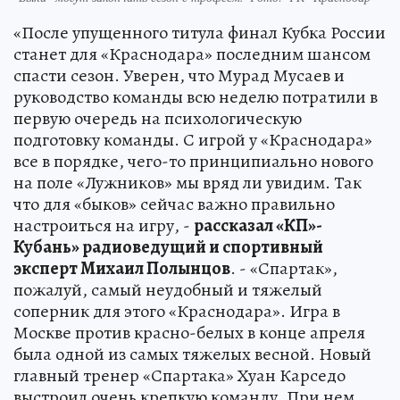
«После упущенного титула финал Кубка России
станет для «Краснодара» последним шансом
спасти сезон. Уверен, что Мурад Мусаев и
руководство команды всю неделю потратили в
первую очередь на психологическую
подготовку команды. С игрой у «Краснодара»
все в порядке, чего-то принципиально нового
на поле «Лужников» мы вряд ли увидим. Так
что для «быков» сейчас важно правильно
настроиться на игру, -
рассказал «КП»-
Кубань» радиоведущий и спортивный
эксперт Михаил Полынцов
. - «Спартак»,
пожалуй, самый неудобный и тяжелый
соперник для этого «Краснодара». Игра в
Москве против красно-белых в конце апреля
была одной из самых тяжелых весной. Новый
главный тренер «Спартака» Хуан Карседо
выстроил очень крепкую команду. При нем