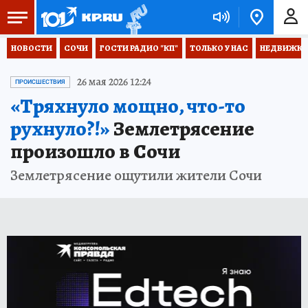
НОВОСТИ
СОЧИ
ГОСТИ РАДИО "КП"
ТОЛЬКО У НАС
НЕДВИЖКА
26 мая 2026 12:24
ПРОИСШЕСТВИЯ
«Тряхнуло мощно, что-то
рухнуло?!»
Землетрясение
произошло в Сочи
Землетрясение ощутили жители Сочи