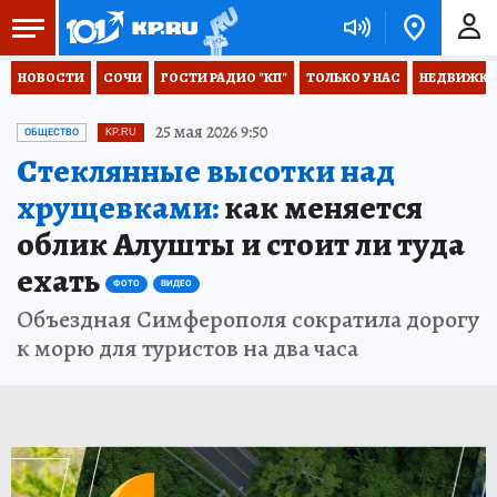
НОВОСТИ
СОЧИ
ГОСТИ РАДИО "КП"
ТОЛЬКО У НАС
НЕДВИЖКА
25 мая 2026 9:50
ОБЩЕСТВО
KP.RU
Стеклянные высотки над
хрущевками:
как меняется
облик Алушты и стоит ли туда
ехать
ФОТО
ВИДЕО
Объездная Симферополя сократила дорогу
к морю для туристов на два часа