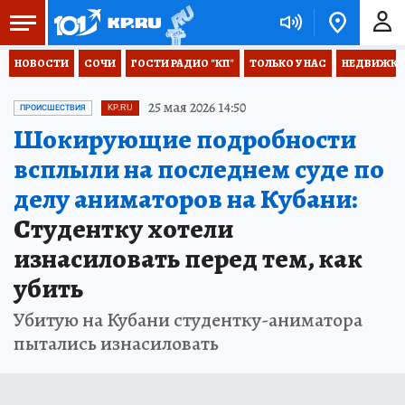
НОВОСТИ
СОЧИ
ГОСТИ РАДИО "КП"
ТОЛЬКО У НАС
НЕДВИЖКА
25 мая 2026 14:50
ПРОИСШЕСТВИЯ
KP.RU
Шокирующие подробности
всплыли на последнем суде по
делу аниматоров на Кубани:
Студентку хотели
изнасиловать перед тем, как
убить
Убитую на Кубани студентку-аниматора
пытались изнасиловать