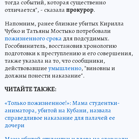
тогда событий, которая существенно
отличается", - сказала
прокурор
.
Напомним, ранее близкие убитых Кирилла
Чубко и Татьяны Мостыко потребовали
пожизненного срока
для подсудимых.
Гособвинитель, восстановив хронологию
подготовки к преступлению и его совершения,
также указала на то, что сообщники,
действовавшие
умышленно
, "виновны и
должны понести наказание".
ЧИТАЙТЕ ТАКЖЕ:
«Только пожизненное!»: Мама студентки-
аниматора, убитой на Кубани, назвала
справедливое наказание для палачей ее
дочери
Мама убитой студентки и вдова не сдержали