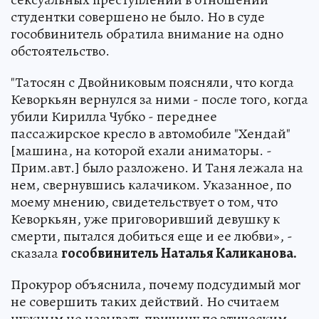
студентки совершено не было. Но в суде
гособвинитель обратила внимание на одно
обстоятельство.
"Татосян с Двойниковым поясняли, что когда
Кеворкьян вернулся за ними - после того, когда
убили Кирилла Чубко - переднее
пассажирское кресло в автомобиле "Хендай"
[машина, на которой ехали аниматоры. -
Прим.авт.] было разложено. И Таня лежала на
нем, свернувшись калачиком. Указанное, по
моему мнению, свидетельствует о том, что
Кеворкьян, уже приговоривший девушку к
смерти, пытался добиться еще и ее любви», -
сказала
гособвинитель Наталья Каликанова.
Прокурор объяснила, почему подсудимый мог
не совершить таких действий. Но считаем
нужным не называть причину по этическим