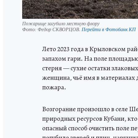
Пожарище загубило местную флору
Фото:
Федор СКВОРЦОВ.
Перейти в Фотобанк КП
Лето 2023 года в Крыловском рай
запахом гари. На поле площадью
стерня — сухие остатки злаковых
женщина, чьё имя в материалах 
пожара.
Возгорание произошло в селе Ш
природных ресурсов Кубани, кт
опасный способ очистить поле п
погубило зверей и птиц, наруши