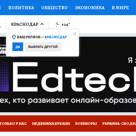
И
ПОЛИТИКА
ОБЩЕСТВО
ЭКОНОМИКА
В МИРЕ
ЛУМНИСТЫ
ПРОИСШЕСТВИЯ
НАЦИОНАЛЬНЫЕ ПРОЕК
КРАСНОДАР
+24
°
ВАШ РЕГИОН —
КРАСНОДАР
Ы
ОТКРЫВАЕМ МИР
Я ЗНАЮ
СЕМЬЯ
ЖЕНСКИЕ СЕ
ДА
ВЫБРАТЬ ДРУГОЙ
ПРОМОКОДЫ
СЕРИАЛЫ
СПЕЦПРОЕКТЫ
ДЕФИЦИТ
ВИЗОР
КОЛЛЕКЦИИ
КОНКУРСЫ
РАБОТА У НАС
ГИ
А САЙТЕ
ТОЛЬКО У НАС
НЕДВИЖКА КУБАНИ
ВОЕНКОРЫ
УКРАИНА: СВОДК