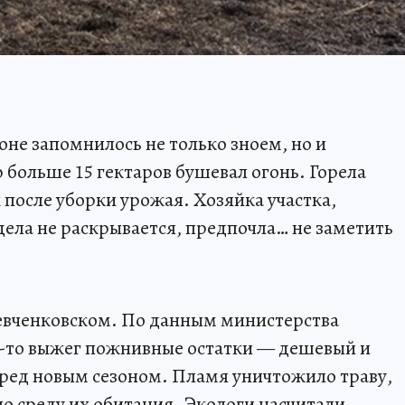
оне запомнилось не только зноем, но и
 больше 15 гектаров бушевал огонь. Горела
 после уборки урожая. Хозяйка участка,
дела не раскрывается, предпочла… не заметить
евченковском. По данным министерства
о-то выжег пожнивные остатки — дешевый и
еред новым сезоном. Пламя уничтожило траву,
ло среду их обитания. Экологи насчитали