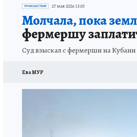
ОТДЫХ В РОССИИ
ЗДОРОВЬЕ КУБАНИ
27 мая 2026 13:05
ПРОИСШЕСТВИЯ
Молчала, пока земл
фермершу заплатит
Суд взыскал с фермерши на Кубани 1
Ева МУР