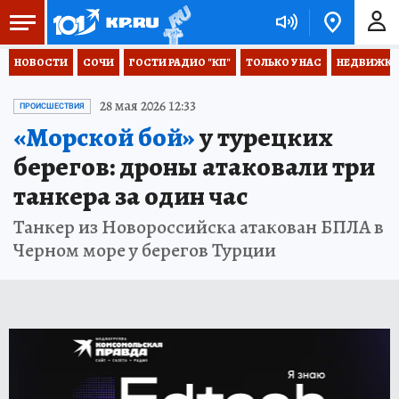
НОВОСТИ
СОЧИ
ГОСТИ РАДИО "КП"
ТОЛЬКО У НАС
НЕДВИЖКА
28 мая 2026 12:33
ПРОИСШЕСТВИЯ
«Морской бой»
у турецких
берегов: дроны атаковали три
танкера за один час
Танкер из Новороссийска атакован БПЛА в
Черном море у берегов Турции