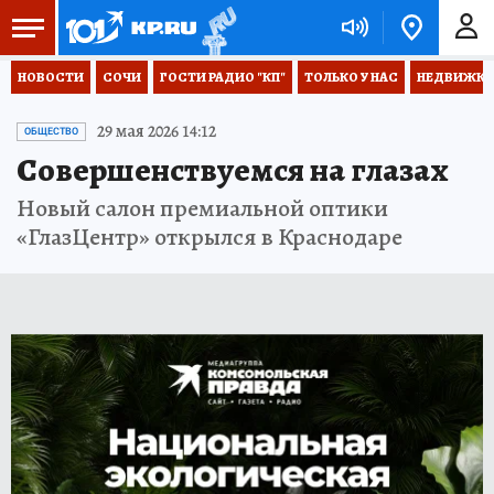
НОВОСТИ
СОЧИ
ГОСТИ РАДИО "КП"
ТОЛЬКО У НАС
НЕДВИЖКА
29 мая 2026 14:12
ОБЩЕСТВО
Совершенствуемся на глазах
Новый салон премиальной оптики
«ГлазЦентр» открылся в Краснодаре