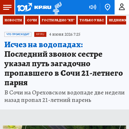
НОВОСТИ
СОЧИ
ГОСТИ РАДИО "КП"
ТОЛЬКО У НАС
НЕДВИЖКА
4 июня 2026 7:25
ЧТО ПРОИСХОДИТ
KP.RU
Исчез на водопадах:
Последний звонок сестре
указал путь загадочно
пропавшего в Сочи 21-летнего
парня
В Сочи на Ореховском водопаде две недели
назад пропал 21-летний парень