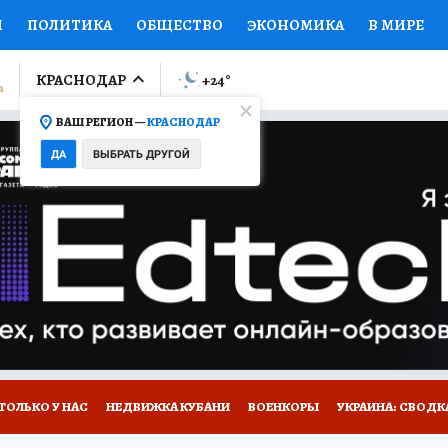
И
ПОЛИТИКА
ОБЩЕСТВО
ЭКОНОМИКА
В МИРЕ
ЛУМНИСТЫ
ПРОИСШЕСТВИЯ
НАЦИОНАЛЬНЫЕ ПРОЕК
КРАСНОДАР
+24
°
ВАШ РЕГИОН —
КРАСНОДАР
Ы
ОТКРЫВАЕМ МИР
Я ЗНАЮ
СЕМЬЯ
ЖЕНСКИЕ СЕ
ДА
ВЫБРАТЬ ДРУГОЙ
ПРОМОКОДЫ
СЕРИАЛЫ
СПЕЦПРОЕКТЫ
ДЕФИЦИТ
ВИЗОР
КОЛЛЕКЦИИ
КОНКУРСЫ
РАБОТА У НАС
ГИ
А САЙТЕ
ТОЛЬКО У НАС
НЕДВИЖКА КУБАНИ
ВОЕНКОРЫ
УКРАИНА: СВОДК