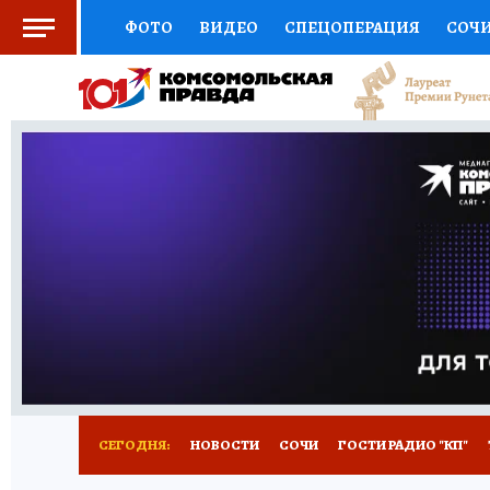
ФОТО
ВИДЕО
СПЕЦОПЕРАЦИЯ
СОЧ
СОЦПОДДЕРЖКА
НАУКА
СПОРТ
КО
ВЫБОР ЭКСПЕРТОВ
ДОКТОР
ФИНАНС
КНИЖНАЯ ПОЛКА
ПРОГНОЗЫ НА СПОРТ
ПРЕСС-ЦЕНТР
НЕДВИЖИМОСТЬ
ТЕЛЕ
ВСЕ О КП
РАДИО КП
ТЕСТЫ
НОВОЕ Н
СЕГОДНЯ:
НОВОСТИ
СОЧИ
ГОСТИ РАДИО "КП"