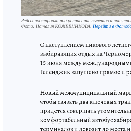
Рейсы подстроили под расписание вылетов и прилето
Фото:
Наталия КОЖЕВНИКОВА.
Перейти в Фотоб
С наступлением пикового летнего
выбирающих отдых на Черноморс
15 июня между международными
Геленджик запущено прямое и р
Новый межмуниципальный маршру
чтобы связать два ключевых тра
придется совершать утомительны
комфортабельный автобус забир
терминалов и довозит до места 