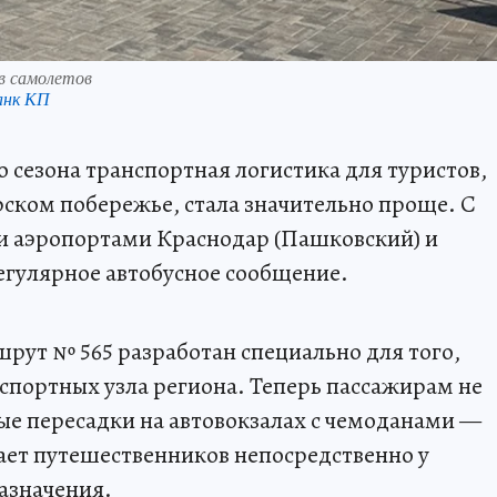
в самолетов
анк КП
 сезона транспортная логистика для туристов,
ком побережье, стала значительно проще. С
 аэропортами Краснодар (Пашковский) и
егулярное автобусное сообщение.
т № 565 разработан специально для того,
нспортных узла региона. Теперь пассажирам не
е пересадки на автовокзалах с чемоданами —
ает путешественников непосредственно у
назначения.