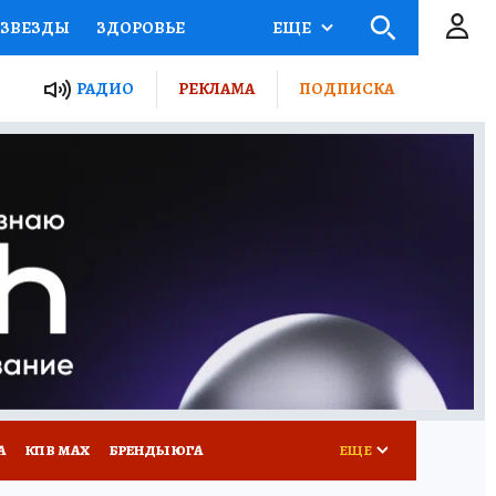
ЗВЕЗДЫ
ЗДОРОВЬЕ
ЕЩЕ
ТЫ РОССИИ
РАДИО
РЕКЛАМА
ПОДПИСКА
КРЕТЫ
ПУТЕВОДИТЕЛЬ
 ЖЕЛЕЗА
ТУРИЗМ
Д ПОТРЕБИТЕЛЯ
РЕКЛАМА
А
КП В МАХ
БРЕНДЫ ЮГА
ЕЩЕ