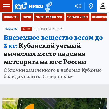
НОВОСТИ
СОЧИ
ГОСТИ РАДИО "КП"
ТОЛЬКО У НАС
НЕДВИЖКА
10 июня 2026 11:21
ОБЩЕСТВО
KP.RU
Внеземное вещество весом до
2 кг:
Кубанский ученый
вычислил место падения
метеорита на юге России
Обломки замеченного в небе над Кубанью
болида упали на Ставрополье