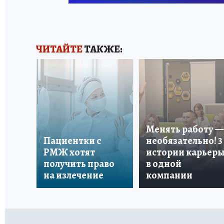
ЧИТАЙТЕ
ТАКЖЕ:
Менять работу —
Пациентки с
необязательно! 3
РМЖ хотят
истории карьер
получить право
в одной
на излечение
компании