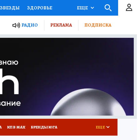
ЗВЕЗДЫ
ЗДОРОВЬЕ
ЕЩЕ
ТЫ РОССИИ
РАДИО
РЕКЛАМА
ПОДПИСКА
КРЕТЫ
ПУТЕВОДИТЕЛЬ
 ЖЕЛЕЗА
ТУРИЗМ
Д ПОТРЕБИТЕЛЯ
РЕКЛАМА
А
КП В МАХ
БРЕНДЫ ЮГА
ЕЩЕ