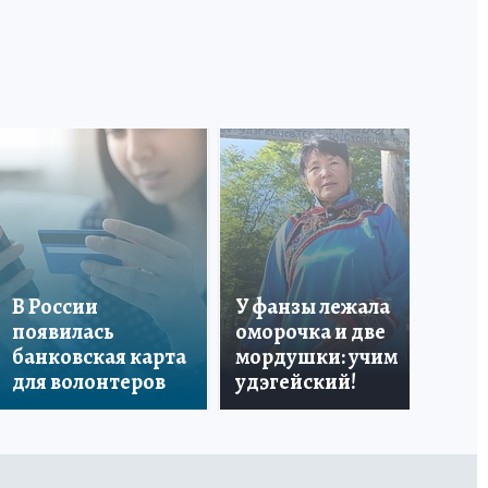
«Я
В России
У фанзы лежала
Ро
появилась
оморочка и две
из
банковская карта
мордушки: учим
и 
для волонтеров
удэгейский!
по