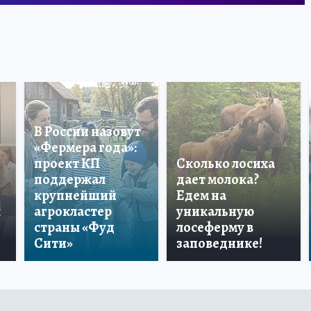
В России назовут
«Фермера года»:
проект КП
Сколько лосиха
поддержал
дает молока?
крупнейший
Едем на
ы
агрокластер
уникальную
страны «Фуд
лосеферму в
Сити»
заповеднике!