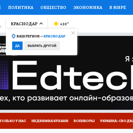
И
ПОЛИТИКА
ОБЩЕСТВО
ЭКОНОМИКА
В МИРЕ
ЛУМНИСТЫ
ПРОИСШЕСТВИЯ
НАЦИОНАЛЬНЫЕ ПРОЕК
КРАСНОДАР
+30
°
ВАШ РЕГИОН —
КРАСНОДАР
Ы
ОТКРЫВАЕМ МИР
Я ЗНАЮ
СЕМЬЯ
ЖЕНСКИЕ СЕ
ДА
ВЫБРАТЬ ДРУГОЙ
ПРОМОКОДЫ
СЕРИАЛЫ
СПЕЦПРОЕКТЫ
ДЕФИЦИТ
ВИЗОР
КОЛЛЕКЦИИ
КОНКУРСЫ
РАБОТА У НАС
ГИ
А САЙТЕ
ТОЛЬКО У НАС
НЕДВИЖКА КУБАНИ
ВОЕНКОРЫ
УКРАИНА: СВОДК