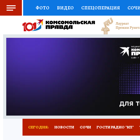
ФОТО
ВИДЕО
СПЕЦОПЕРАЦИЯ
СОЧ
СОЦПОДДЕРЖКА
НАУКА
СПОРТ
КО
ВЫБОР ЭКСПЕРТОВ
ДОКТОР
ФИНАНС
КНИЖНАЯ ПОЛКА
ПРОГНОЗЫ НА СПОРТ
ПРЕСС-ЦЕНТР
НЕДВИЖИМОСТЬ
ТЕЛЕ
ВСЕ О КП
РАДИО КП
ТЕСТЫ
НОВОЕ Н
СЕГОДНЯ:
НОВОСТИ
СОЧИ
ГОСТИ РАДИО "КП"