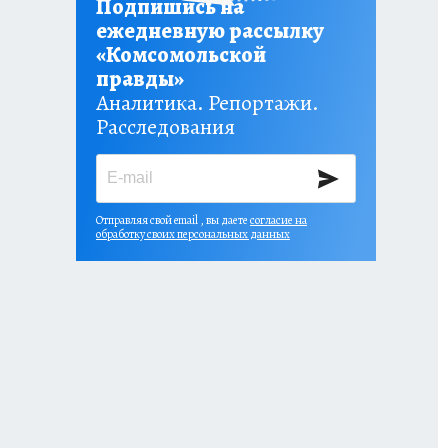
Подпишись на
ежедневную рассылку
«Комсомольской
правды»
Аналитика. Репортажи.
Расследования
Отправляя свой email , вы даете
согласие на
обработку своих персональных данных