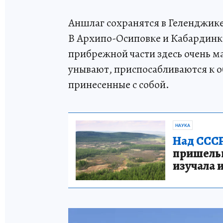
Аншлаг сохранятся в Геленджике 
В Архипо-Осиповке и Кабардинке
прибрежной части здесь очень м
унывают, приспосабливаются к об
принесенные с собой.
НАУКА
Над СССР
пришельце
изучала 