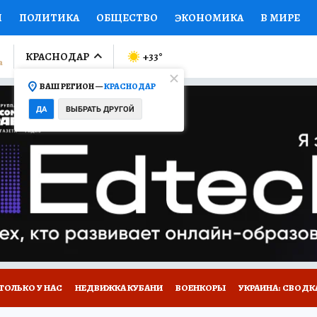
И
ПОЛИТИКА
ОБЩЕСТВО
ЭКОНОМИКА
В МИРЕ
ЛУМНИСТЫ
ПРОИСШЕСТВИЯ
НАЦИОНАЛЬНЫЕ ПРОЕК
КРАСНОДАР
+33
°
ВАШ РЕГИОН —
КРАСНОДАР
Ы
ОТКРЫВАЕМ МИР
Я ЗНАЮ
СЕМЬЯ
ЖЕНСКИЕ СЕ
ДА
ВЫБРАТЬ ДРУГОЙ
ПРОМОКОДЫ
СЕРИАЛЫ
СПЕЦПРОЕКТЫ
ДЕФИЦИТ
ВИЗОР
КОЛЛЕКЦИИ
КОНКУРСЫ
РАБОТА У НАС
ГИ
А САЙТЕ
ТОЛЬКО У НАС
НЕДВИЖКА КУБАНИ
ВОЕНКОРЫ
УКРАИНА: СВОДК