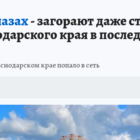
ЗАПОВЕДНАЯ РОССИЯ
ПРОИСШЕСТВИЯ
АФИША
АГРОФОРУМ
лазах
- загорают даже с
одарского края в посл
нодарском крае попало в сеть