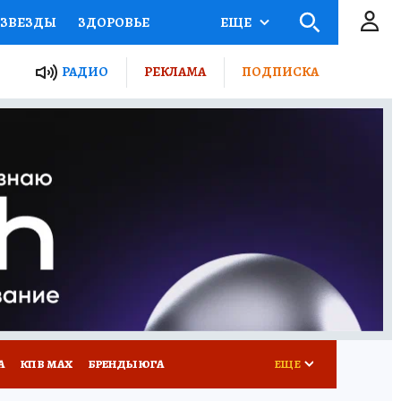
ЗВЕЗДЫ
ЗДОРОВЬЕ
ЕЩЕ
ТЫ РОССИИ
РАДИО
РЕКЛАМА
ПОДПИСКА
КРЕТЫ
ПУТЕВОДИТЕЛЬ
 ЖЕЛЕЗА
ТУРИЗМ
Д ПОТРЕБИТЕЛЯ
РЕКЛАМА
А
КП В МАХ
БРЕНДЫ ЮГА
ЕЩЕ