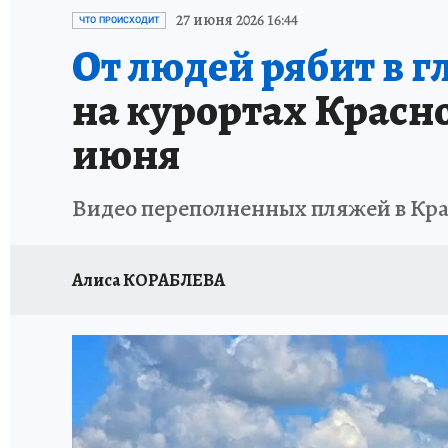
ОТДЫХ В РОССИИ
ЗДОРОВЬЕ КУБАНИ
27 июня 2026 16:44
ЧТО ПРОИСХОДИТ
От людей рябит в г
на курортах Красн
июня
Видео переполненных пляжей в Крас
Алиса КОРАБЛЕВА