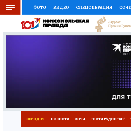
ФОТО
ВИДЕО
СПЕЦОПЕРАЦИЯ
СОЧ
СОЦПОДДЕРЖКА
НАУКА
СПОРТ
КО
ВЫБОР ЭКСПЕРТОВ
ДОКТОР
ФИНАНС
КНИЖНАЯ ПОЛКА
ПРОГНОЗЫ НА СПОРТ
ПРЕСС-ЦЕНТР
НЕДВИЖИМОСТЬ
ТЕЛЕ
ВСЕ О КП
РАДИО КП
ТЕСТЫ
НОВОЕ Н
СЕГОДНЯ:
НОВОСТИ
СОЧИ
ГОСТИ РАДИО "КП"