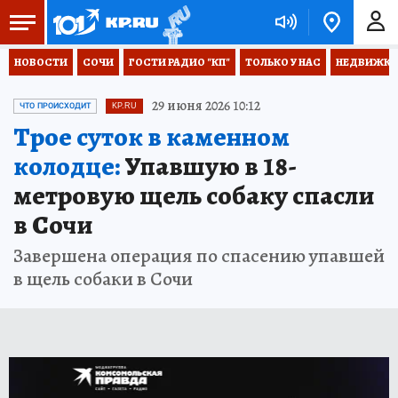
НОВОСТИ
СОЧИ
ГОСТИ РАДИО "КП"
ТОЛЬКО У НАС
НЕДВИЖКА
29 июня 2026 10:12
ЧТО ПРОИСХОДИТ
KP.RU
Трое суток в каменном
колодце:
Упавшую в 18-
метровую щель собаку спасли
в Сочи
Завершена операция по спасению упавшей
в щель собаки в Сочи