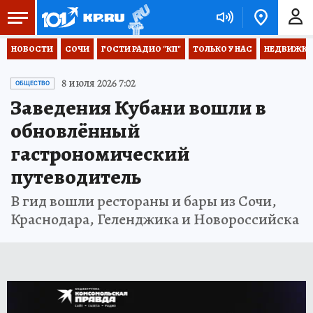
НОВОСТИ
СОЧИ
ГОСТИ РАДИО "КП"
ТОЛЬКО У НАС
НЕДВИЖКА
8 июля 2026 7:02
ОБЩЕСТВО
Заведения Кубани вошли в
обновлённый
гастрономический
путеводитель
В гид вошли рестораны и бары из Сочи,
Краснодара, Геленджика и Новороссийска