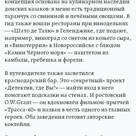
концепция основана на кулинарном наследии
донских казаков: в меню есть традиционный
таранчук со свининой и печёными овощами. В
гид также вошли рестораны при винодельнях
— «Шато де Талю» в Геленджике, где подают,
например, виноград со снегом из козьего сыра,
и «Винотеррия» в Новороссийске с блюдом
«Камни Чёрного моря» — паштетом из
камбалы, гребешка и форели.
В путеводителе также засветился
краснодарский бар. Это «секретный» проект
«Детектив, где Вы?» — найти вход в него
помогают подсказки на стенах. И ростовский
O.W.Grant — он вдохновлён фильмом-притчей
«Трасса-60» и назван в честь одного из главных
героев. Оба заведения готовят авторские
коктейли.