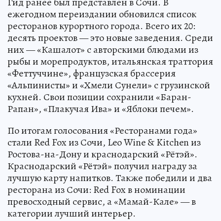
Гид ранее был представлен в Сочи. В
ежегодном переиздании обновился список
ресторанов курортного города. Всего их 20:
десять проектов — это новые заведения. Среди
них — «Кашалот» с авторскими блюдами из
рыбы и морепродуктов, итальянская траттория
«Феттуччине», французская брассерия
«Альпинисты» и «Хмели Сунели» с грузинской
кухней. Свои позиции сохранили «Баран-
Рапан», «Плакучая Ива» и «Яблоки печем».
По итогам голосования «Ресторанами года»
стали Red Fox из Сочи, Leo Wine & Kitchen из
Ростова-на-Дону и краснодарский «Рётэй».
Краснодарский «Рётэй» получил награду за
лучшую карту напитков. Также победили и два
ресторана из Сочи: Red Fox в номинации
превосходный сервис, а «Мамай-Кале» — в
категории лучший интерьер.