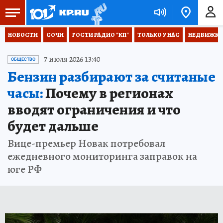
НОВОСТИ
СОЧИ
ГОСТИ РАДИО "КП"
ТОЛЬКО У НАС
НЕДВИЖКА
7 июля 2026 13:40
ОБЩЕСТВО
Бензин разбирают за считаные
часы:
Почему в регионах
вводят ограничения и что
будет дальше
Вице-премьер Новак потребовал
ежедневного мониторинга заправок на
юге РФ