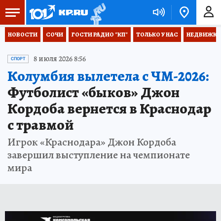
НОВОСТИ
СОЧИ
ГОСТИ РАДИО "КП"
ТОЛЬКО У НАС
НЕДВИЖКА
8 июля 2026 8:56
СПОРТ
Колумбия вылетела с ЧМ-2026:
Футболист «быков» Джон
Кордоба вернется в Краснодар
с травмой
Игрок «Краснодара» Джон Кордоба
завершил выступление на чемпионате
мира