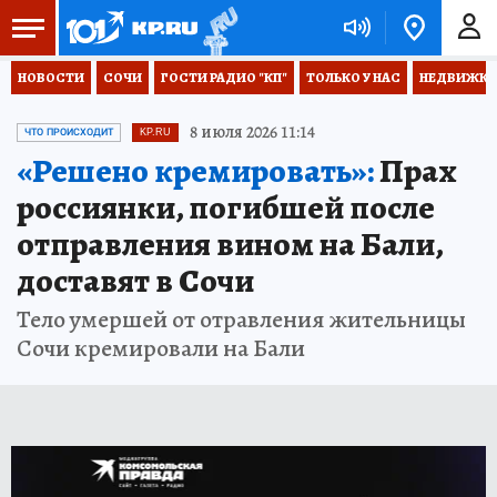
НОВОСТИ
СОЧИ
ГОСТИ РАДИО "КП"
ТОЛЬКО У НАС
НЕДВИЖКА
8 июля 2026 11:14
ЧТО ПРОИСХОДИТ
KP.RU
«Решено кремировать»:
Прах
россиянки, погибшей после
отправления вином на Бали,
доставят в Сочи
Тело умершей от отравления жительницы
Сочи кремировали на Бали