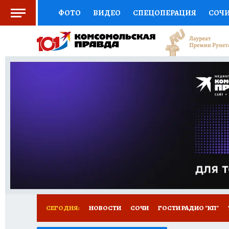
ФОТО
ВИДЕО
СПЕЦОПЕРАЦИЯ
СОЧ
СОЦПОДДЕРЖКА
НАУКА
СПОРТ
КО
ВЫБОР ЭКСПЕРТОВ
ДОКТОР
ФИНАНС
КНИЖНАЯ ПОЛКА
ПРОГНОЗЫ НА СПОРТ
ПРЕСС-ЦЕНТР
НЕДВИЖИМОСТЬ
ТЕЛЕ
ВСЕ О КП
РАДИО КП
ТЕСТЫ
НОВОЕ Н
СЕГОДНЯ:
НОВОСТИ
СОЧИ
ГОСТИ РАДИО "КП"