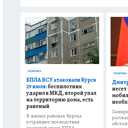
ПОЛИТИКА
ПОЛИТИКА
БПЛА ВСУ атаковали Курск
Дмитр
29 июля:
беспилотник
несет 
ударил в МКД, второй упал
мобил
на территорию дома, есть
необх
раненый
Зампре
В жилых районах Курска
рассказ
устраняют последствия
обстоя
массовой атаки БПЛА