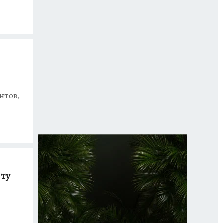
нтов,
ету