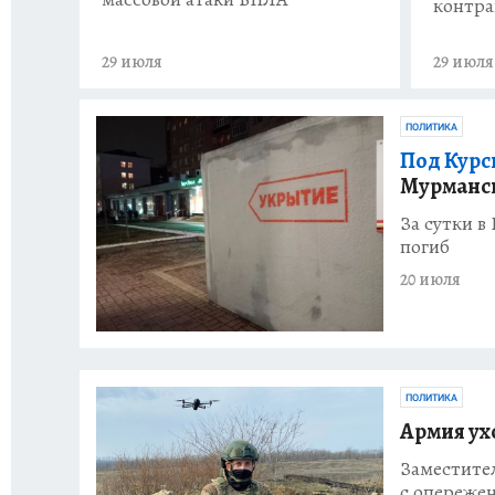
контра
29 июля
29 июля
ПОЛИТИКА
Под Курс
Мурманск
За сутки в
погиб
20 июля
ПОЛИТИКА
Армия ух
Заместите
с опережен