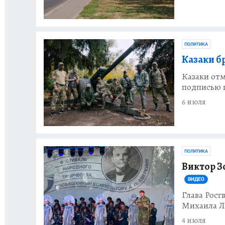
ПОЛИТИКА
Казаки б
Казаки отм
подписью 
6 июля
ПОЛИТИКА
Виктор З
ВИДЕО
Глава Росг
Михаила Л
4 июля