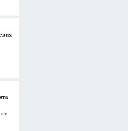
ения
эта
ние