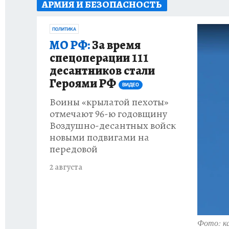
АРМИЯ И БЕЗОПАСНОСТЬ
ОТДЫХ В РОССИИ
ЗДОРОВЬЕ КУБАНИ
ПОЛИТИКА
МО РФ:
За время
спецоперации 111
десантников стали
Героями РФ
ВИДЕО
Воины «крылатой пехоты»
отмечают 96-ю годовщину
Воздушно-десантных войск
новыми подвигами на
передовой
2 августа
Фото: к