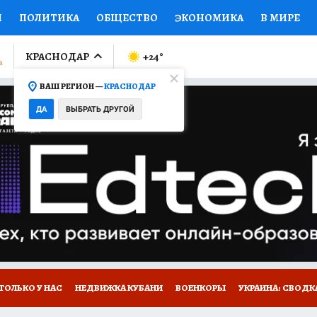
И
ПОЛИТИКА
ОБЩЕСТВО
ЭКОНОМИКА
В МИРЕ
ЛУМНИСТЫ
ПРОИСШЕСТВИЯ
НАЦИОНАЛЬНЫЕ ПРОЕК
КРАСНОДАР
+24
°
ВАШ РЕГИОН —
КРАСНОДАР
Ы
ОТКРЫВАЕМ МИР
Я ЗНАЮ
СЕМЬЯ
ЖЕНСКИЕ СЕ
ДА
ВЫБРАТЬ ДРУГОЙ
ПРОМОКОДЫ
СЕРИАЛЫ
СПЕЦПРОЕКТЫ
ДЕФИЦИТ
ВИЗОР
КОЛЛЕКЦИИ
КОНКУРСЫ
РАБОТА У НАС
ГИ
А САЙТЕ
ТОЛЬКО У НАС
НЕДВИЖКА КУБАНИ
ВОЕНКОРЫ
УКРАИНА: СВОДК