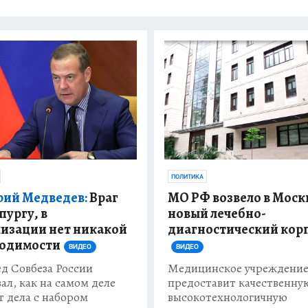
ПОЛИТИКА
ий Медведев:
Враг
МО РФ возвело в Моск
пургу, в
новый лечебно-
изации нет никакой
диагностический кор
одимости
ВИДЕО
ВИДЕО
д Совбеза России
Медицинское учреждени
ал, как на самом деле
предоставит качественну
т дела с набором
высокотехнологичную