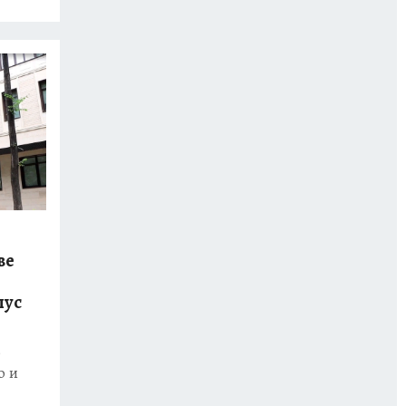
ве
пус
е
ю и