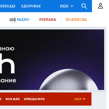
ЗВЕЗДЫ
ЗДОРОВЬЕ
ЕЩЕ
ТЫ РОССИИ
РАДИО
РЕКЛАМА
ПОДПИСКА
КРЕТЫ
ПУТЕВОДИТЕЛЬ
 ЖЕЛЕЗА
ТУРИЗМ
Д ПОТРЕБИТЕЛЯ
РЕКЛАМА
А
КП В МАХ
БРЕНДЫ ЮГА
ЕЩЕ