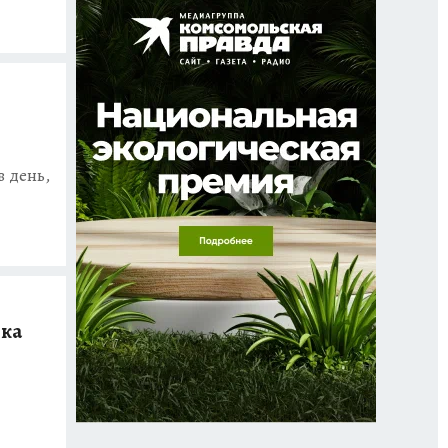
в день,
ека