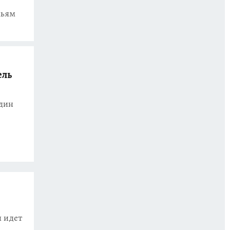
мьям
ель
один
я идет