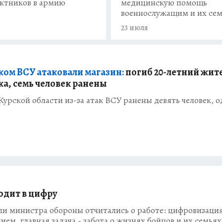
ктников в армию
медицинскую помощь
военнослужащим и их се
23 июля
ком ВСУ атаковали магазин:
погиб 20-летний жит
а, семь человек ранены
 Курской области из-за атак ВСУ ранены девять человек, 
одит в цифру
ли министра обороны отчитались о работе: цифровизаци
ием, главная задача - забота о жизнях бойцов и их семьях