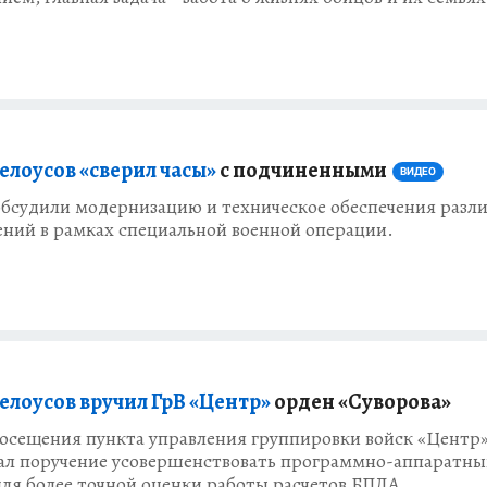
елоусов «сверил часы»
с подчиненными
ВИДЕО
обсудили модернизацию и техническое обеспечения разл
ений в рамках специальной военной операции.
елоусов вручил ГрВ «Центр»
орден «Суворова»
посещения пункта управления группировки войск «Центр
ал поручение усовершенствовать программно-аппаратн
ля более точной оценки работы расчетов БПЛА