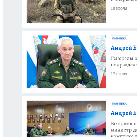
18 июля
ПОЛИТИКА
Андрей Б
Генералы 
подраздел
17 июля
ПОЛИТИКА
Андрей Б
Во время 
министр д
комплекс д