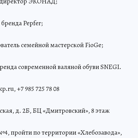
й директор ЭКОНАД;
 бренда Pepfer;
ователь семейной мастерской FioGe;
 бренда современной валяной обуви SNEGI.
ru, +7 985 725 78 08
кая, д. 2Б, БЦ «Дмитровский», 8 этаж
№4, пройти по территории «Хлебозавода»,