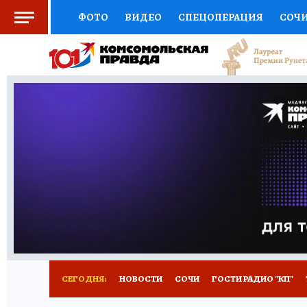
ФОТО
ВИДЕО
СПЕЦОПЕРАЦИЯ
СОЧ
СОЦПОДДЕРЖКА
НАУКА
СПОРТ
КО
ВЫБОР ЭКСПЕРТОВ
ДОКТОР
ФИНАНС
КНИЖНАЯ ПОЛКА
ПРОГНОЗЫ НА СПОРТ
ПРЕСС-ЦЕНТР
НЕДВИЖИМОСТЬ
ТЕЛЕ
ВСЕ О КП
РАДИО КП
ТЕСТЫ
НОВОЕ Н
СЕГОДНЯ:
НОВОСТИ
СОЧИ
ГОСТИ РАДИО "КП"