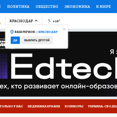
И
ПОЛИТИКА
ОБЩЕСТВО
ЭКОНОМИКА
В МИРЕ
ЛУМНИСТЫ
ПРОИСШЕСТВИЯ
НАЦИОНАЛЬНЫЕ ПРОЕК
КРАСНОДАР
+29
°
ВАШ РЕГИОН —
КРАСНОДАР
Ы
ОТКРЫВАЕМ МИР
Я ЗНАЮ
СЕМЬЯ
ЖЕНСКИЕ СЕ
ДА
ВЫБРАТЬ ДРУГОЙ
ПРОМОКОДЫ
СЕРИАЛЫ
СПЕЦПРОЕКТЫ
ДЕФИЦИТ
ВИЗОР
КОЛЛЕКЦИИ
КОНКУРСЫ
РАБОТА У НАС
ГИ
А САЙТЕ
ТОЛЬКО У НАС
НЕДВИЖКА КУБАНИ
ВОЕНКОРЫ
УКРАИНА: СВОДК