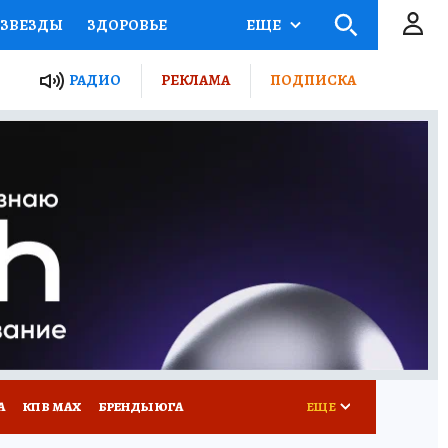
ЗВЕЗДЫ
ЗДОРОВЬЕ
ЕЩЕ
ТЫ РОССИИ
РАДИО
РЕКЛАМА
ПОДПИСКА
КРЕТЫ
ПУТЕВОДИТЕЛЬ
 ЖЕЛЕЗА
ТУРИЗМ
Д ПОТРЕБИТЕЛЯ
РЕКЛАМА
А
КП В МАХ
БРЕНДЫ ЮГА
ЕЩЕ