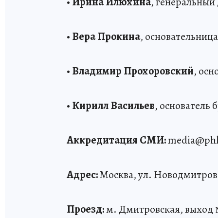
•
Ирина Илюхина
, генеральны
•
Вера Прокина
, основательница
•
Владимир Прохоровский
, осн
•
Кирилл Васильев
, основатель
Аккредитация СМИ:
media@phkp.
Адрес:
Москва, ул. Новодмитровс
Проезд:
м. Дмитровская, выход 