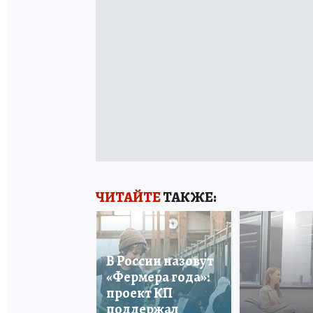
ЧИТАЙТЕ
ТАКЖЕ:
В России назовут
«Фермера года»:
проект КП
поддержал