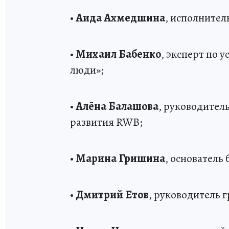
•
Аида Ахмедшина
, исполнител
•
Михаил Бабенко
, эксперт по 
люди»;
•
Алёна Балашова
, руководител
развития RWB;
•
Марина Гришина
, основатель
•
Дмитрий Етов
, руководитель 