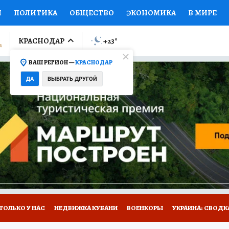
И
ПОЛИТИКА
ОБЩЕСТВО
ЭКОНОМИКА
В МИРЕ
ЛУМНИСТЫ
ПРОИСШЕСТВИЯ
НАЦИОНАЛЬНЫЕ ПРОЕК
КРАСНОДАР
+23
°
ВАШ РЕГИОН —
КРАСНОДАР
Ы
ОТКРЫВАЕМ МИР
Я ЗНАЮ
СЕМЬЯ
ЖЕНСКИЕ СЕ
ДА
ВЫБРАТЬ ДРУГОЙ
ПРОМОКОДЫ
СЕРИАЛЫ
СПЕЦПРОЕКТЫ
ДЕФИЦИТ
ВИЗОР
КОЛЛЕКЦИИ
КОНКУРСЫ
РАБОТА У НАС
ГИ
А САЙТЕ
ТОЛЬКО У НАС
НЕДВИЖКА КУБАНИ
ВОЕНКОРЫ
УКРАИНА: СВОДК