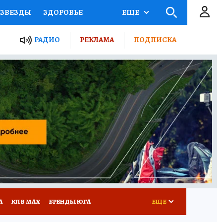
ЗВЕЗДЫ
ЗДОРОВЬЕ
ЕЩЕ
ТЫ РОССИИ
РАДИО
РЕКЛАМА
ПОДПИСКА
КРЕТЫ
ПУТЕВОДИТЕЛЬ
 ЖЕЛЕЗА
ТУРИЗМ
Д ПОТРЕБИТЕЛЯ
РЕКЛАМА
А
КП В МАХ
БРЕНДЫ ЮГА
ЕЩЕ