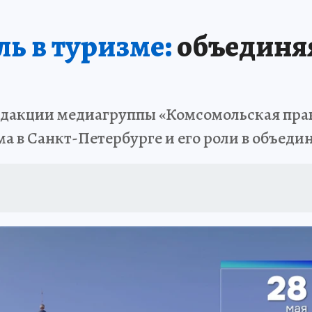
ЗАПОВЕДНАЯ РОССИЯ
ПРОИСШЕСТВИЯ
АФИША
АГРОФОРУМ
ь в туризме:
объединя
 в редакции медиагруппы «Комсомольская пра
а в Санкт-Петербурге и его роли в объед