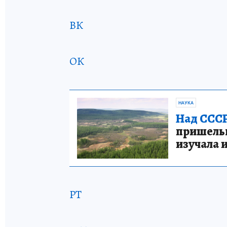
ВК
ОК
НАУКА
Над СССР
пришельце
изучала 
РТ