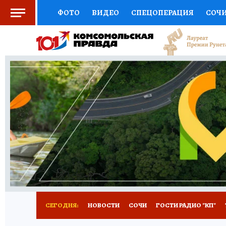
ФОТО
ВИДЕО
СПЕЦОПЕРАЦИЯ
СОЧ
СОЦПОДДЕРЖКА
НАУКА
СПОРТ
КО
ВЫБОР ЭКСПЕРТОВ
ДОКТОР
ФИНАНС
КНИЖНАЯ ПОЛКА
ПРОГНОЗЫ НА СПОРТ
ПРЕСС-ЦЕНТР
НЕДВИЖИМОСТЬ
ТЕЛЕ
ВСЕ О КП
РАДИО КП
ТЕСТЫ
НОВОЕ Н
СЕГОДНЯ:
НОВОСТИ
СОЧИ
ГОСТИ РАДИО "КП"