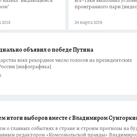
фом"
проигранного пари [видео
 2018
24 марта 2018
иально объявил о победе Путина
дарства взял рекордное число голосов на президентских
России [инфографика]
8
м итоги выборов вместе с Владимиром Сунгорки
м о главных событиях в стране и строим прогнозы на б
главным редактором «Комсомольской правды» Владимир