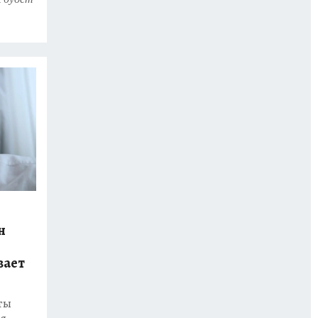
нений
ов.
н
вает
ты
ия