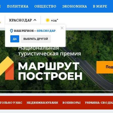
И
ПОЛИТИКА
ОБЩЕСТВО
ЭКОНОМИКА
В МИРЕ
ЛУМНИСТЫ
ПРОИСШЕСТВИЯ
НАЦИОНАЛЬНЫЕ ПРОЕК
КРАСНОДАР
+24
°
ВАШ РЕГИОН —
КРАСНОДАР
Ы
ОТКРЫВАЕМ МИР
Я ЗНАЮ
СЕМЬЯ
ЖЕНСКИЕ СЕ
ДА
ВЫБРАТЬ ДРУГОЙ
ПРОМОКОДЫ
СЕРИАЛЫ
СПЕЦПРОЕКТЫ
ДЕФИЦИТ
ВИЗОР
КОЛЛЕКЦИИ
КОНКУРСЫ
РАБОТА У НАС
ГИ
А САЙТЕ
ТОЛЬКО У НАС
НЕДВИЖКА КУБАНИ
ВОЕНКОРЫ
УКРАИНА: СВОДК