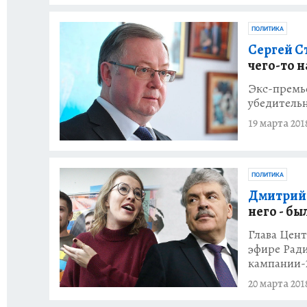
ПОЛИТИКА
Сергей С
чего-то н
Экс-премье
убедительн
19 марта 201
ПОЛИТИКА
Дмитрий 
него - бы
Глава Цен
эфире Рад
кампании-
20 марта 201