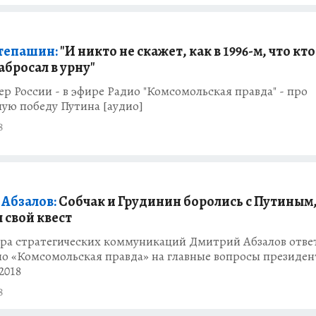
тепашин:
"И никто не скажет, как в 1996-м, что кт
абросал в урну"
р России - в эфире Радио "Комсомольская правда" - про
ую победу Путина [аудио]
8
Абзалов:
Собчак и Грудинин боролись с Путиным, 
л свой квест
тра стратегических коммуникаций Дмитрий Абзалов отве
ио «Комсомольская правда» на главные вопросы президен
2018
8