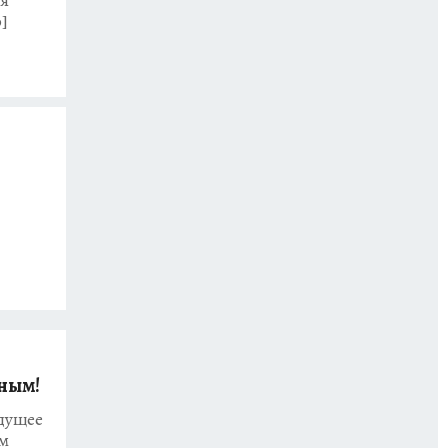
]
ным!
удущее
ом