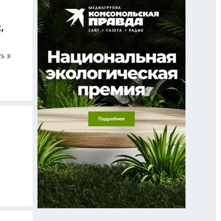
,
ь в