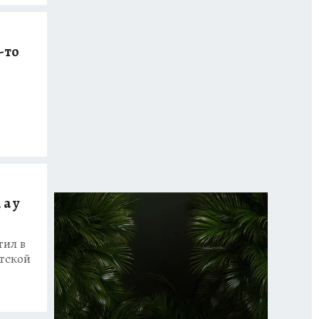
о-то
а у
тил в
тской