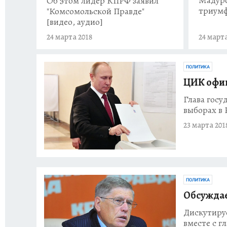
Об этом лидер КПРФ заявил
триум
"Комсомольской Правде"
[видео, аудио]
24 марта 2018
24 марта
ПОЛИТИКА
ЦИК офиц
Глава госу
выборах в 
23 марта 201
ПОЛИТИКА
Обсуждае
Дискутируе
вместе с 