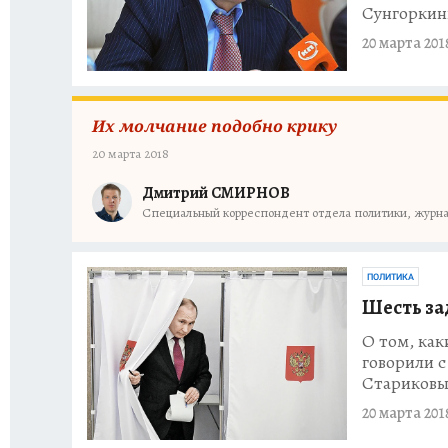
Сунгоркины
20 марта 201
Их молчание подобно крику
20 марта 2018
Дмитрий СМИРНОВ
Специальный корреспондент отдела политики, журна
ПОЛИТИКА
Шесть за
О том, как
говорили 
Стариковым
20 марта 201