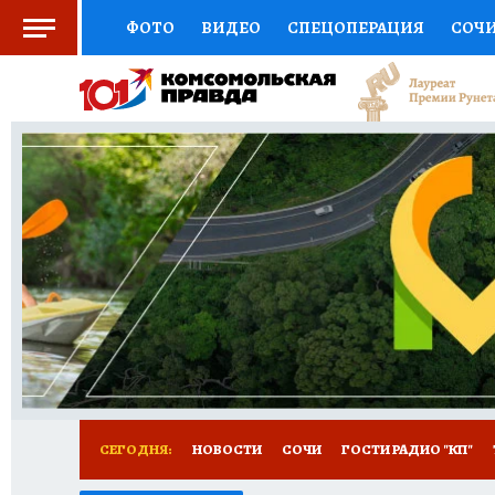
ФОТО
ВИДЕО
СПЕЦОПЕРАЦИЯ
СОЧ
СОЦПОДДЕРЖКА
НАУКА
СПОРТ
КО
ВЫБОР ЭКСПЕРТОВ
ДОКТОР
ФИНАНС
КНИЖНАЯ ПОЛКА
ПРОГНОЗЫ НА СПОРТ
ПРЕСС-ЦЕНТР
НЕДВИЖИМОСТЬ
ТЕЛЕ
ВСЕ О КП
РАДИО КП
ТЕСТЫ
НОВОЕ Н
СЕГОДНЯ:
НОВОСТИ
СОЧИ
ГОСТИ РАДИО "КП"