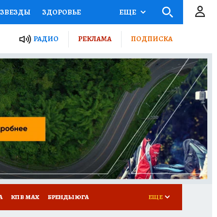
ЗВЕЗДЫ
ЗДОРОВЬЕ
ЕЩЕ
ТЫ РОССИИ
РАДИО
РЕКЛАМА
ПОДПИСКА
КРЕТЫ
ПУТЕВОДИТЕЛЬ
 ЖЕЛЕЗА
ТУРИЗМ
Д ПОТРЕБИТЕЛЯ
РЕКЛАМА
А
КП В МАХ
БРЕНДЫ ЮГА
ЕЩЕ