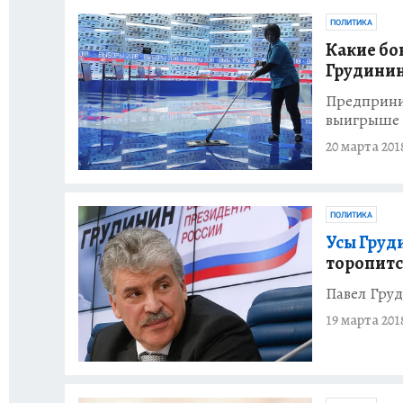
ПОЛИТИКА
Какие бо
Грудинин
Предприним
выигрыше
20 марта 201
ПОЛИТИКА
Усы Груд
торопитс
Павел Груд
19 марта 201