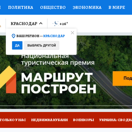
И
ПОЛИТИКА
ОБЩЕСТВО
ЭКОНОМИКА
В МИРЕ
ЛУМНИСТЫ
ПРОИСШЕСТВИЯ
НАЦИОНАЛЬНЫЕ ПРОЕК
КРАСНОДАР
+26
°
ВАШ РЕГИОН —
КРАСНОДАР
Ы
ОТКРЫВАЕМ МИР
Я ЗНАЮ
СЕМЬЯ
ЖЕНСКИЕ СЕ
ДА
ВЫБРАТЬ ДРУГОЙ
ПРОМОКОДЫ
СЕРИАЛЫ
СПЕЦПРОЕКТЫ
ДЕФИЦИТ
ВИЗОР
КОЛЛЕКЦИИ
КОНКУРСЫ
РАБОТА У НАС
ГИ
А САЙТЕ
ТОЛЬКО У НАС
НЕДВИЖКА КУБАНИ
ВОЕНКОРЫ
УКРАИНА: СВОДК