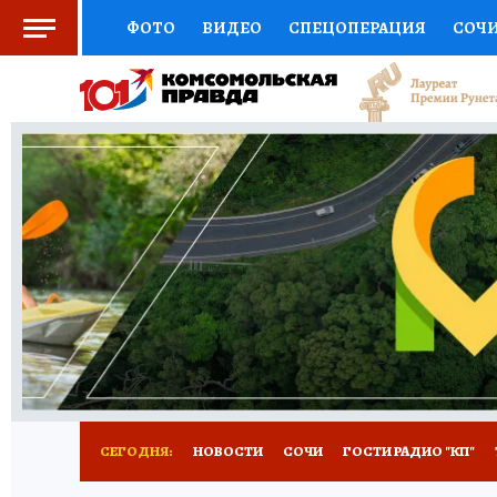
ФОТО
ВИДЕО
СПЕЦОПЕРАЦИЯ
СОЧ
СОЦПОДДЕРЖКА
НАУКА
СПОРТ
КО
ВЫБОР ЭКСПЕРТОВ
ДОКТОР
ФИНАНС
КНИЖНАЯ ПОЛКА
ПРОГНОЗЫ НА СПОРТ
ПРЕСС-ЦЕНТР
НЕДВИЖИМОСТЬ
ТЕЛЕ
ВСЕ О КП
РАДИО КП
ТЕСТЫ
НОВОЕ Н
СЕГОДНЯ:
НОВОСТИ
СОЧИ
ГОСТИ РАДИО "КП"