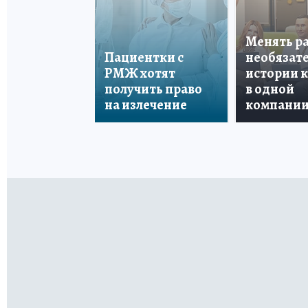
Менять р
Пациентки с
необязате
РМЖ хотят
истории 
получить право
в одной
на излечение
компани