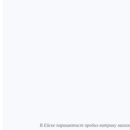
В Ейске парашютист пробил витрину магаз