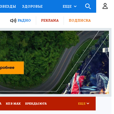
ЗВЕЗДЫ
ЗДОРОВЬЕ
ЕЩЕ
ТЫ РОССИИ
РАДИО
РЕКЛАМА
ПОДПИСКА
КРЕТЫ
ПУТЕВОДИТЕЛЬ
 ЖЕЛЕЗА
ТУРИЗМ
Д ПОТРЕБИТЕЛЯ
РЕКЛАМА
А
КП В МАХ
БРЕНДЫ ЮГА
ЕЩЕ