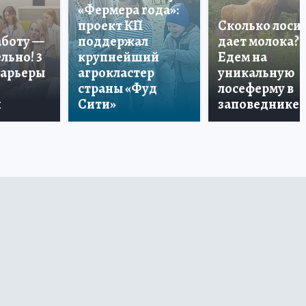
«Фермера года»:
проект КП
Сколько лоси
аботу —
поддержал
дает молока?
льно! 3
крупнейший
Едем на
карьеры
агрокластер
уникальную
страны «Фуд
лосеферму в
и
Сити»
заповеднике!