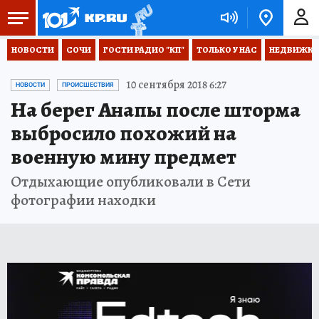
НОВОСТИ
СОЧИ
ГОСТИ РАДИО "КП"
ТОЛЬКО У НАС
НЕДВИЖКА
10 сентября 2018 6:27
НОВОСТИ
ПРОИСШЕСТВИЯ
На берег Анапы после шторма
выбросило похожий на
военную мину предмет
Отдыхающие опубликовали в Сети
фотографии находки