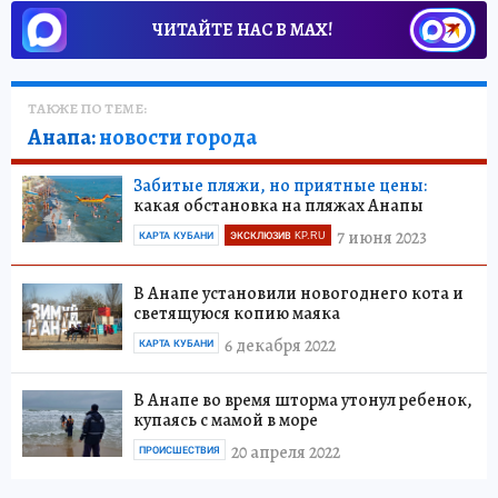
ЧИТАЙТЕ НАС В МАХ!
ТАКЖЕ ПО ТЕМЕ:
Анапа:
новости города
Забитые пляжи, но приятные цены:
какая обстановка на пляжах Анапы
7 июня 2023
КАРТА КУБАНИ
ЭКСКЛЮЗИВ KP.RU
В Анапе установили новогоднего кота и
светящуюся копию маяка
6 декабря 2022
КАРТА КУБАНИ
В Анапе во время шторма утонул ребенок,
купаясь с мамой в море
20 апреля 2022
ПРОИСШЕСТВИЯ