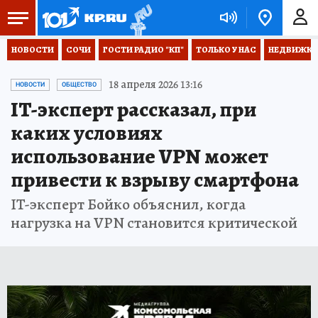
НОВОСТИ
СОЧИ
ГОСТИ РАДИО "КП"
ТОЛЬКО У НАС
НЕДВИЖКА
18 апреля 2026 13:16
НОВОСТИ
ОБЩЕСТВО
IT-эксперт рассказал, при
каких условиях
использование VPN может
привести к взрыву смартфона
IT-эксперт Бойко объяснил, когда
нагрузка на VPN становится критической