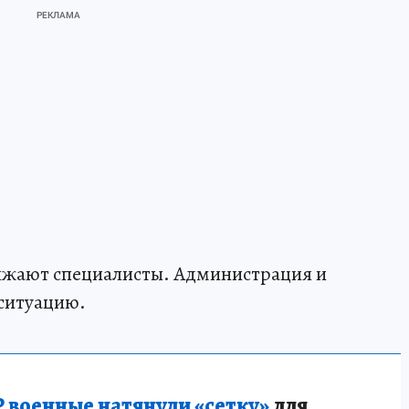
лжают специалисты. Администрация и
ситуацию.
 военные натянули «сетку»
для