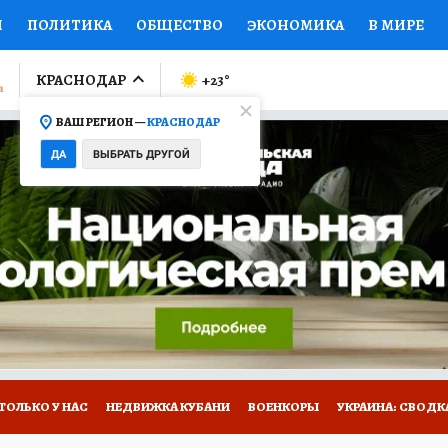
И
ПОЛИТИКА
ОБЩЕСТВО
ЭКОНОМИКА
В МИРЕ
ЛУМНИСТЫ
ПРОИСШЕСТВИЯ
НАЦИОНАЛЬНЫЕ ПРОЕК
КРАСНОДАР
+23
°
ВАШ РЕГИОН —
КРАСНОДАР
Ы
ОТКРЫВАЕМ МИР
Я ЗНАЮ
СЕМЬЯ
ЖЕНСКИЕ СЕ
ДА
ВЫБРАТЬ ДРУГОЙ
ПРОМОКОДЫ
СЕРИАЛЫ
СПЕЦПРОЕКТЫ
ДЕФИЦИТ
ВИЗОР
КОЛЛЕКЦИИ
КОНКУРСЫ
РАБОТА У НАС
ГИ
А САЙТЕ
ТОЛЬКО У НАС
НЕДВИЖКА КУБАНИ
ВОЕНКОРЫ
УКРАИНА: СВОДК