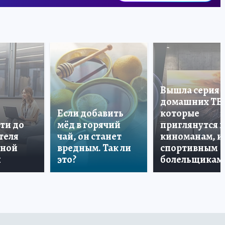
Вышла серия
домашних ТВ
Если добавить
которые
ти до
мёд в горячий
приглянутся 
теля
чай, он станет
киноманам, и
дной
вредным. Так ли
спортивным
и
это?
болельщикам