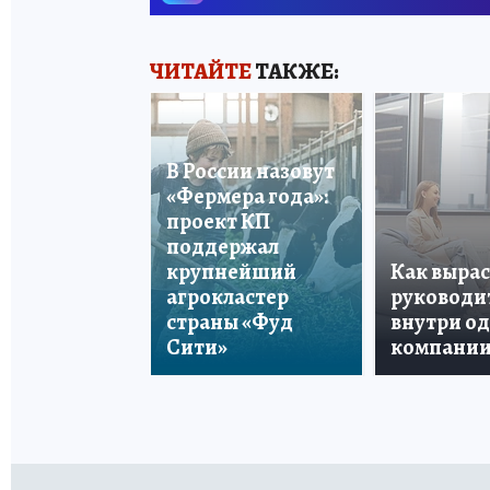
ЧИТАЙТЕ
ТАКЖЕ:
В России назовут
«Фермера года»:
проект КП
поддержал
крупнейший
Как вырас
агрокластер
руководи
страны «Фуд
внутри о
Сити»
компани