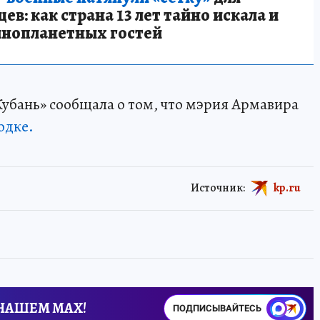
в: как страна 13 лет тайно искала и
инопланетных гостей
убань» сообщала о том, что мэрия Армавира
одке.
Источник:
kp.ru
 НАШЕМ MAX!
ПОДПИСЫВАЙТЕСЬ