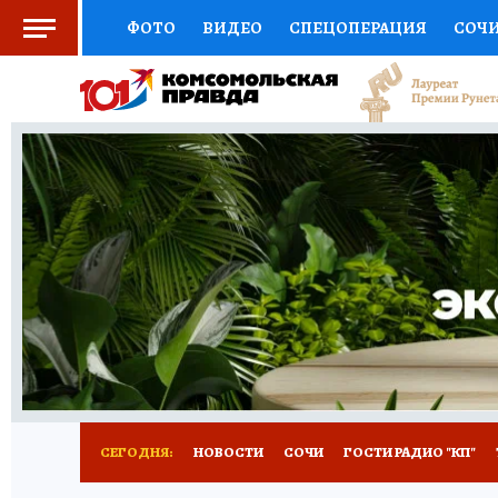
ФОТО
ВИДЕО
СПЕЦОПЕРАЦИЯ
СОЧ
СОЦПОДДЕРЖКА
НАУКА
СПОРТ
КО
ВЫБОР ЭКСПЕРТОВ
ДОКТОР
ФИНАНС
КНИЖНАЯ ПОЛКА
ПРОГНОЗЫ НА СПОРТ
ПРЕСС-ЦЕНТР
НЕДВИЖИМОСТЬ
ТЕЛЕ
ВСЕ О КП
РАДИО КП
ТЕСТЫ
НОВОЕ Н
СЕГОДНЯ:
НОВОСТИ
СОЧИ
ГОСТИ РАДИО "КП"