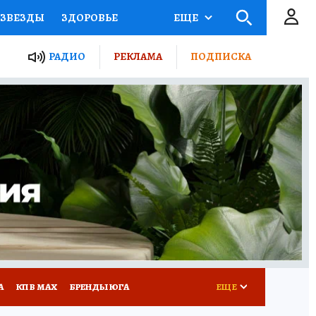
ЗВЕЗДЫ
ЗДОРОВЬЕ
ЕЩЕ
ТЫ РОССИИ
РАДИО
РЕКЛАМА
ПОДПИСКА
КРЕТЫ
ПУТЕВОДИТЕЛЬ
 ЖЕЛЕЗА
ТУРИЗМ
Д ПОТРЕБИТЕЛЯ
РЕКЛАМА
А
КП В МАХ
БРЕНДЫ ЮГА
ЕЩЕ