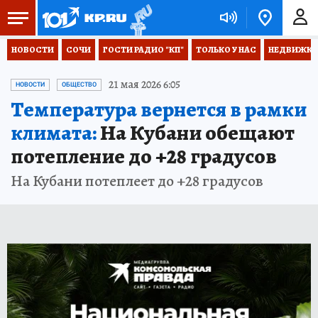
НОВОСТИ
СОЧИ
ГОСТИ РАДИО "КП"
ТОЛЬКО У НАС
НЕДВИЖКА
21 мая 2026 6:05
НОВОСТИ
ОБЩЕСТВО
Температура вернется в рамки
климата:
На Кубани обещают
потепление до +28 градусов
На Кубани потеплеет до +28 градусов