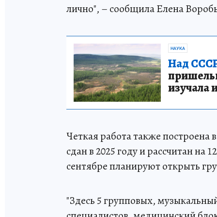
лично", – сообщила Елена Воробь
НАУКА
Над СССР
пришельце
изучала 
Четкая работа также построена 
сдан в 2025 году и рассчитан на 1
сентябре планируют открыть гр
"Здесь 5 групповых, музыкальны
специалистов, медицинский блок