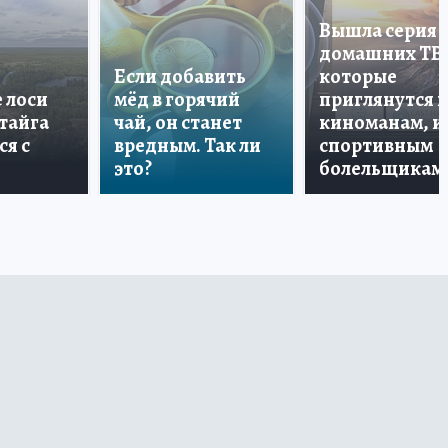
Вышла серия
домашних ТВ
Если добавить
которые
е лоси
мёд в горячий
приглянутся 
 тайга
чай, он станет
киноманам, и
ся с
вредным. Так ли
спортивным
это?
болельщикам