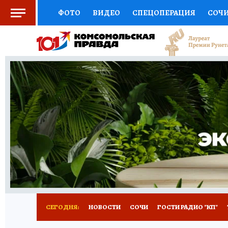
ФОТО
ВИДЕО
СПЕЦОПЕРАЦИЯ
СОЧ
СОЦПОДДЕРЖКА
НАУКА
СПОРТ
КО
ВЫБОР ЭКСПЕРТОВ
ДОКТОР
ФИНАНС
КНИЖНАЯ ПОЛКА
ПРОГНОЗЫ НА СПОРТ
ПРЕСС-ЦЕНТР
НЕДВИЖИМОСТЬ
ТЕЛЕ
ВСЕ О КП
РАДИО КП
ТЕСТЫ
НОВОЕ Н
СЕГОДНЯ:
НОВОСТИ
СОЧИ
ГОСТИ РАДИО "КП"