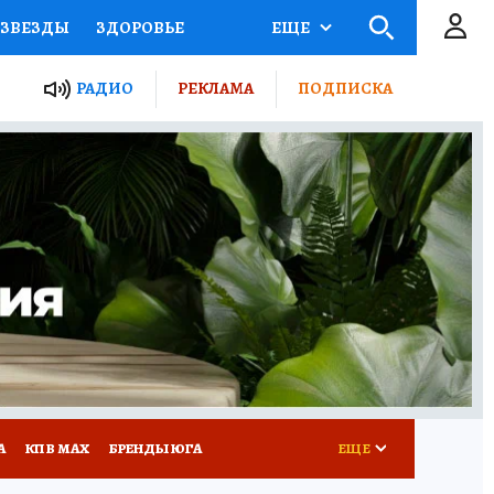
ЗВЕЗДЫ
ЗДОРОВЬЕ
ЕЩЕ
ТЫ РОССИИ
РАДИО
РЕКЛАМА
ПОДПИСКА
КРЕТЫ
ПУТЕВОДИТЕЛЬ
 ЖЕЛЕЗА
ТУРИЗМ
Д ПОТРЕБИТЕЛЯ
РЕКЛАМА
А
КП В МАХ
БРЕНДЫ ЮГА
ЕЩЕ