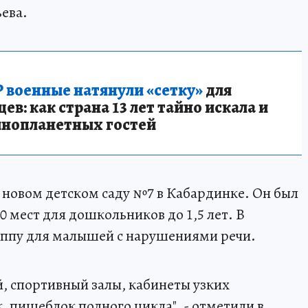
ева.
 военные натянули «сетку»
для
в: как страна 13 лет тайно искала и
инопланетных гостей
в новом детском саду №7 в Кабардинке. Он был
20 мест для дошкольников до 1,5 лет. В
уппу для малышей с нарушениями речи.
й, спортивный залы, кабинеты узких
, пищеблок полного цикла", - отметили в