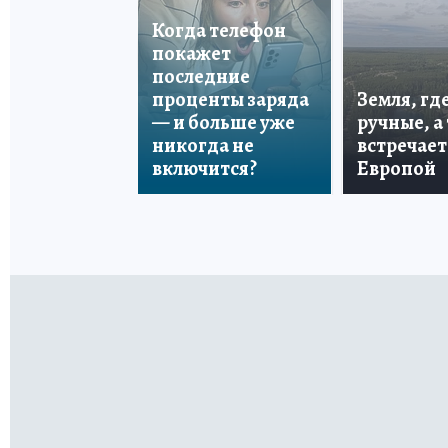
Когда телефон
покажет
последние
проценты заряда
Земля, гд
— и больше уже
ручные, а
никогда не
встречает
включится?
Европой