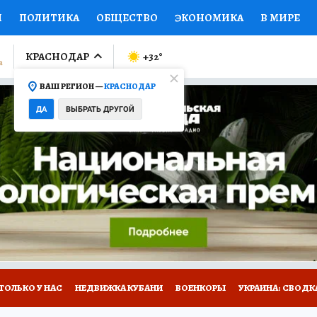
И
ПОЛИТИКА
ОБЩЕСТВО
ЭКОНОМИКА
В МИРЕ
ЛУМНИСТЫ
ПРОИСШЕСТВИЯ
НАЦИОНАЛЬНЫЕ ПРОЕК
КРАСНОДАР
+32
°
ВАШ РЕГИОН —
КРАСНОДАР
Ы
ОТКРЫВАЕМ МИР
Я ЗНАЮ
СЕМЬЯ
ЖЕНСКИЕ СЕ
ДА
ВЫБРАТЬ ДРУГОЙ
ПРОМОКОДЫ
СЕРИАЛЫ
СПЕЦПРОЕКТЫ
ДЕФИЦИТ
ВИЗОР
КОЛЛЕКЦИИ
КОНКУРСЫ
РАБОТА У НАС
ГИ
А САЙТЕ
ТОЛЬКО У НАС
НЕДВИЖКА КУБАНИ
ВОЕНКОРЫ
УКРАИНА: СВОДК