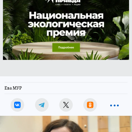
Ева МУР