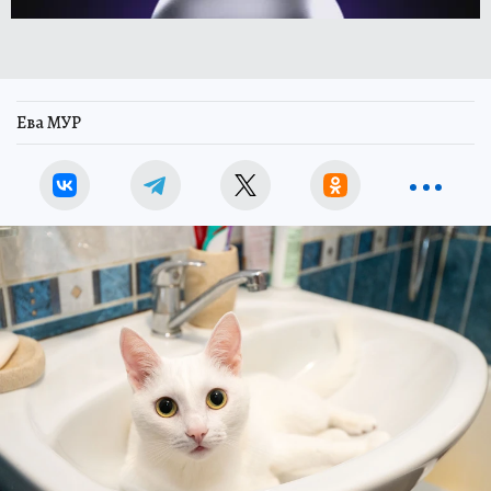
Ева МУР