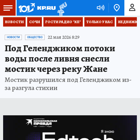
НОВОСТИ
СОЧИ
ГОСТИ РАДИО "КП"
ТОЛЬКО У НАС
НЕДВИЖКА
22 мая 2026 8:29
НОВОСТИ
ОБЩЕСТВО
Под Геленджиком потоки
воды после ливня снесли
мостик через реку Жане
Мостик разрушился под Геленджиком из-
за разгула стихии