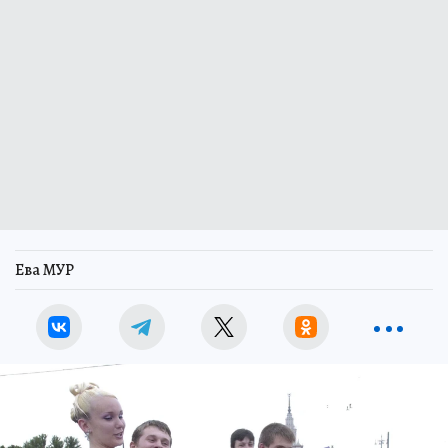
Ева МУР