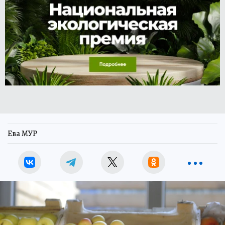
Ева МУР