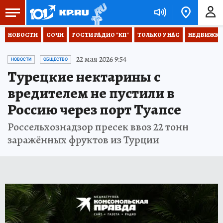
НОВОСТИ
СОЧИ
ГОСТИ РАДИО "КП"
ТОЛЬКО У НАС
НЕДВИЖКА
22 мая 2026 9:54
НОВОСТИ
ОБЩЕСТВО
Турецкие нектарины с
вредителем не пустили в
Россию через порт Туапсе
Россельхознадзор пресек ввоз 22 тонн
заражённых фруктов из Турции