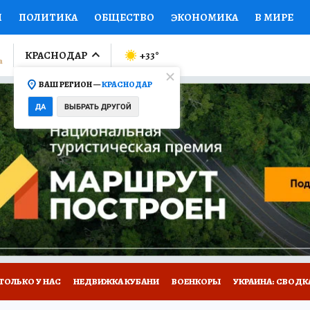
И
ПОЛИТИКА
ОБЩЕСТВО
ЭКОНОМИКА
В МИРЕ
ЛУМНИСТЫ
ПРОИСШЕСТВИЯ
НАЦИОНАЛЬНЫЕ ПРОЕК
КРАСНОДАР
+33
°
ВАШ РЕГИОН —
КРАСНОДАР
Ы
ОТКРЫВАЕМ МИР
Я ЗНАЮ
СЕМЬЯ
ЖЕНСКИЕ СЕ
ДА
ВЫБРАТЬ ДРУГОЙ
ПРОМОКОДЫ
СЕРИАЛЫ
СПЕЦПРОЕКТЫ
ДЕФИЦИТ
ВИЗОР
КОЛЛЕКЦИИ
КОНКУРСЫ
РАБОТА У НАС
ГИ
А САЙТЕ
ТОЛЬКО У НАС
НЕДВИЖКА КУБАНИ
ВОЕНКОРЫ
УКРАИНА: СВОДК