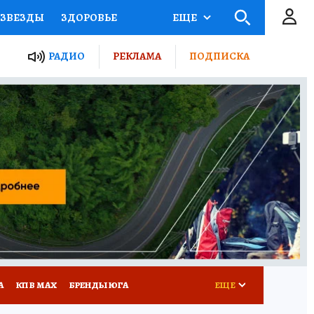
ЗВЕЗДЫ
ЗДОРОВЬЕ
ЕЩЕ
ТЫ РОССИИ
РАДИО
РЕКЛАМА
ПОДПИСКА
КРЕТЫ
ПУТЕВОДИТЕЛЬ
 ЖЕЛЕЗА
ТУРИЗМ
Д ПОТРЕБИТЕЛЯ
РЕКЛАМА
А
КП В МАХ
БРЕНДЫ ЮГА
ЕЩЕ