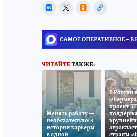
САМОЕ ОПЕРАТИВНОЕ – В
ЧИТАЙТЕ
ТАКЖЕ:
В России 
«Фермера 
проект К
Менять работу —
поддерж
необязательно! 3
крупней
истории карьеры
агроклас
в одной
страны «