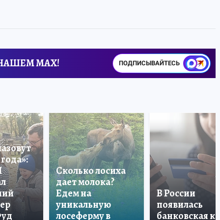
 НАШЕМ MAX!
ПОДПИСЫВАЙТЕСЬ
назовут
года»:
П
Сколько лосиха
ал
дает молока?
ший
Едем на
В России
тер
уникальную
появилась
Фуд
лосеферму в
банковская к