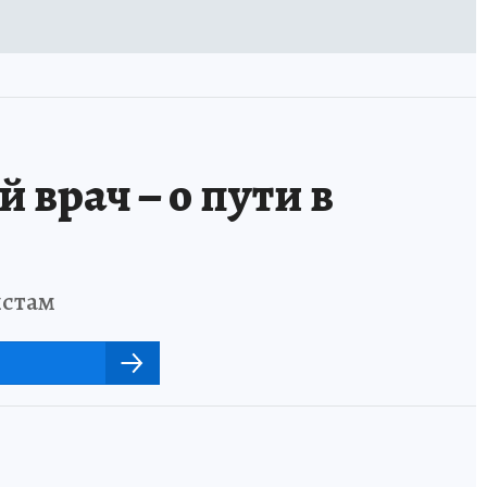
 врач – о пути в
истам