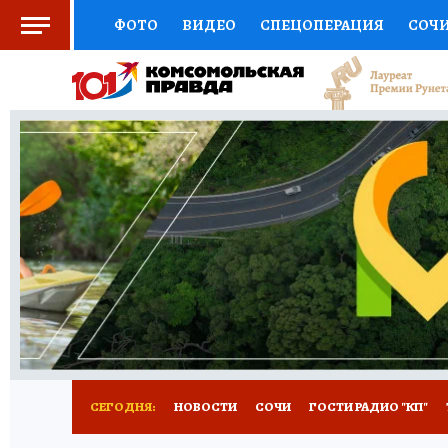
ФОТО
ВИДЕО
СПЕЦОПЕРАЦИЯ
СОЧ
СОЦПОДДЕРЖКА
НАУКА
СПОРТ
КО
ВЫБОР ЭКСПЕРТОВ
ДОКТОР
ФИНАНС
КНИЖНАЯ ПОЛКА
ПРОГНОЗЫ НА СПОРТ
ПРЕСС-ЦЕНТР
НЕДВИЖИМОСТЬ
ТЕЛЕ
ВСЕ О КП
РАДИО КП
ТЕСТЫ
НОВОЕ Н
СЕГОДНЯ:
НОВОСТИ
СОЧИ
ГОСТИ РАДИО "КП"