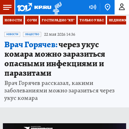
НОВОСТИ
СОЧИ
ГОСТИ РАДИО "КП"
ТОЛЬКО У НАС
НЕДВИЖКА
22 мая 2026 14:36
НОВОСТИ
ОБЩЕСТВО
Врач Горячев:
через укус
комара можно заразиться
опасными инфекциями и
паразитами
Врач Горячев рассказал, какими
заболеваниями можно заразиться через
укус комара