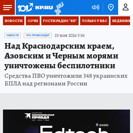
НОВОСТИ
СОЧИ
ГОСТИ РАДИО "КП"
ТОЛЬКО У НАС
НЕДВИЖКА
23 мая 2026 5:36
НОВОСТИ
ЧТО ПРОИСХОДИТ
Над Краснодарским краем,
Азовским и Черным морями
уничтожены беспилотники
Средства ПВО уничтожили 348 украинских
БПЛА над регионами России