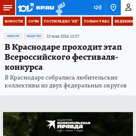
НОВОСТИ
СОЧИ
ГОСТИ РАДИО "КП"
ТОЛЬКО У НАС
НЕДВИЖКА
23 мая 2026 10:57
НОВОСТИ
ОБЩЕСТВО
В Краснодаре проходит этап
Всероссийского фестиваля-
конкурса
В Краснодаре собрались любительские
коллективы из двух федеральных округов