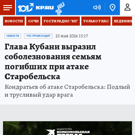
НОВОСТИ
СОЧИ
ГОСТИ РАДИО "КП"
ТОЛЬКО У НАС
НЕДВИЖКА
23 мая 2026 15:17
НОВОСТИ
ЧТО ПРОИСХОДИТ
Глава Кубани выразил
соболезнования семьям
погибших при атаке
Старобельска
Кондратьев об атаке Старобельска: Подлый
и трусливый удар врага